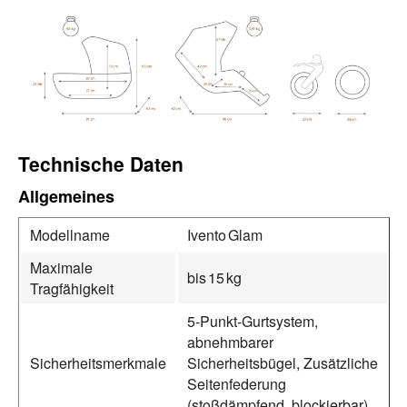
Technische Daten
Allgemeines
Modellname
Ivento Glam
Maximale
bis 15 kg
Tragfähigkeit
5‑Punkt‑Gurtsystem,
abnehmbarer
Sicherheitsmerkmale
Sicherheitsbügel, Zusätzliche
Seitenfederung
(stoßdämpfend, blockierbar)