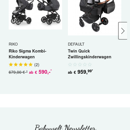
RIKO
DEFAULT
R
Riko Sigma Kombi-
Twin Quick
R
Kinderwagen
Zwillingskinderwagen
K
Geschwisterwagen
(
2
)
590
,-
959
,
99
*
*
679,00 € *
5
€
€
ab
ab
Babywelt Newsletter