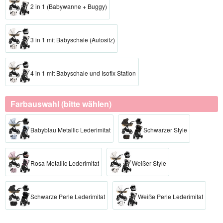
2 in 1 (Babywanne + Buggy)
3 in 1 mit Babyschale (Autositz)
4 in 1 mit Babyschale und Isofix Station
Farbauswahl (bitte wählen)
Babyblau Metallic Lederimitat
Schwarzer Style
Rosa Metallic Lederimitat
Weißer Style
Schwarze Perle Lederimitat
Weiße Perle Lederimitat