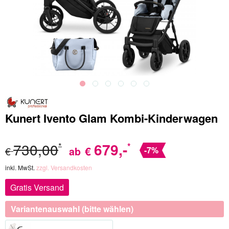
Kunert Ivento Glam Kombi-Kinderwagen
730,00
679
,-
*
*
€
€
ab
-7%
inkl. MwSt.
zzgl. Versandkosten
Gratis Versand
Variantenauswahl (bitte wählen)