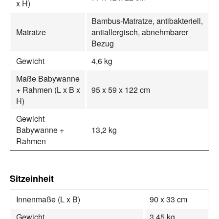
x H)
Bambus-Matratze, antibakteriell,
Matratze
antiallergisch, abnehmbarer
Bezug
Gewicht
4,6 kg
Maße Babywanne
+ Rahmen (L x B x
95 x 59 x 122 cm
H)
Gewicht
Babywanne +
13,2 kg
Rahmen
Sitzeinheit
Innenmaße (L x B)
90 x 33 cm
Gewicht
3,45 kg