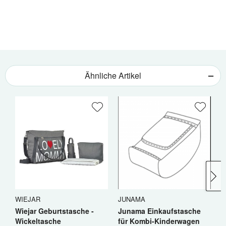
Ähnliche Artikel
WIEJAR
JUNAMA
E
Wiejar Geburtstasche -
Junama Einkaufstasche
E
Wickeltasche
für Kombi-Kinderwagen
W