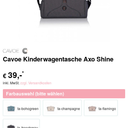
Cavoe Kinderwagentasche Axo Shine
39
,-
*
€
inkl. MwSt.
zzgl. Versandkosten
Farbauswahl (bitte wählen)
ta-bohogreen
ta-champagne
ta-flamingo
ta-frenchgray