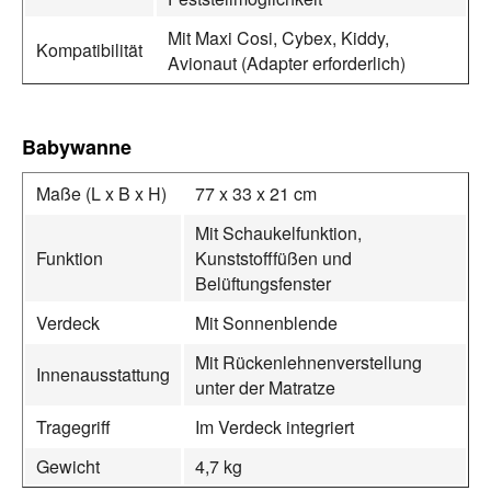
Mit Maxi Cosi, Cybex, Kiddy,
Kompatibilität
Avionaut (Adapter erforderlich)
Babywanne
Maße (L x B x H)
77 x 33 x 21 cm
Mit Schaukelfunktion,
Funktion
Kunststofffüßen und
Belüftungsfenster
Verdeck
Mit Sonnenblende
Mit Rückenlehnenverstellung
Innenausstattung
unter der Matratze
Tragegriff
Im Verdeck integriert
Gewicht
4,7 kg