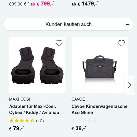
799
,-
1479
,-
*
*
899,00 € *
€
€
ab
ab
a
Kunden kauften auch
MAXI COSI
CAVOE
C
Adapter für Maxi-Cosi,
Cavoe Kinderwagentasche
C
Cybex / Kiddy / Avionaut
Axo Shine
A
(
12
)
79
,-
39
,-
*
*
€
€
€