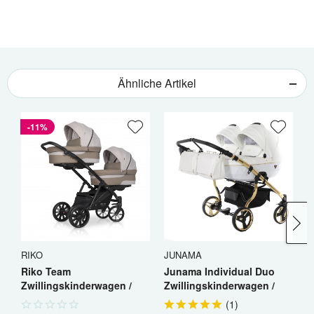
Ähnliche Artikel
-11%
RIKO
JUNAMA
J
Riko Team
Junama Individual Duo
J
Zwillingskinderwagen /
Zwillingskinderwagen /
Z
Geschwisterwagen
Geschwisterkinderwagen
G
(
1
)