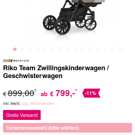
Riko Team Zwillingskinderwagen /
Geschwisterwagen
899,00
799
,-
*
*
€
€
ab
-11%
inkl. MwSt.
zzgl. Versandkosten
Gratis Versand
Variantenauswahl (bitte wählen)