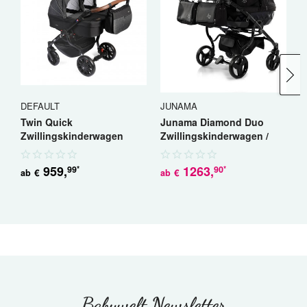
DEFAULT
JUNAMA
J
Twin Quick
Junama Diamond Duo
J
Zwillingskinderwagen
Zwillingskinderwagen /
S
Geschwisterwagen
Geschwisterwagen
G
959
,
1263
,
99
90
*
*
€
€
ab
ab
a
Babywelt Newsletter