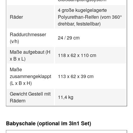
4 große kugelgelagerte
Räder
Polyurethan-Reifen (vorn 360°
drehbar, feststellbar)
Raddurchmesser
24 / 29 cm
(v/h)
Maße aufgebaut (H
118 x 62 x 110 cm
x B x L)
Maße
zusammengeklappt
113 x 62 x 39 cm
(L x B x H)
Gewicht Gestell mit
11,4 kg
Rädern
Babyschale (optional im 3in1 Set)