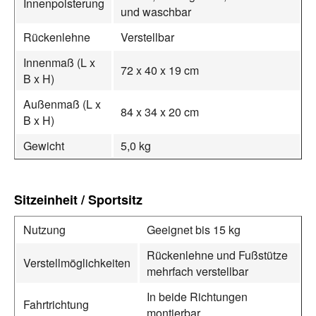
Innenpolsterung
und waschbar
Rückenlehne
Verstellbar
Innenmaß (L x
72 x 40 x 19 cm
B x H)
Außenmaß (L x
84 x 34 x 20 cm
B x H)
Gewicht
5,0 kg
Sitzeinheit / Sportsitz
Nutzung
Geeignet bis 15 kg
Rückenlehne und Fußstütze
Verstellmöglichkeiten
mehrfach verstellbar
In beide Richtungen
Fahrtrichtung
montierbar