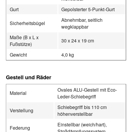
Gurt
Gepolsterter 5-Punkt-Gurt
Abnehmbar, seitlich
Sicherheitsbügel
wegklappbar
Maße (B x L x
30 x 24 x 19 cm
Fußstütze)
Gewicht
4,0 kg
Gestell und Räder
Ovales ALU-Gestell mit Eco-
Material
Leder-Schiebegriff
Schiebegriff bis 110 cm
Verstellung
höhenverstellbar
Einstellbar (weich/hart),
Federung
Stoßdämpfungssystem