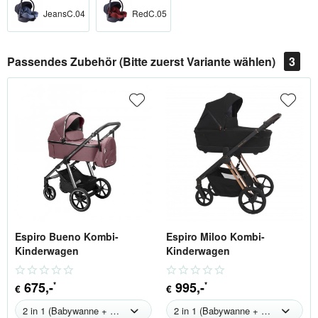
JeansC.04
RedC.05
Passendes Zubehör (Bitte zuerst Variante wählen)
3
Espiro Bueno Kombi-
Espiro Miloo Kombi-
Kinderwagen
Kinderwagen
675
,-
995
,-
*
*
€
€