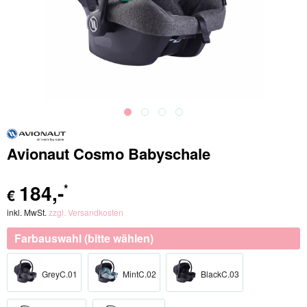
Avionaut Cosmo Babyschale
184
,-
*
€
inkl. MwSt.
zzgl. Versandkosten
Farbauswahl (bitte wählen)
GreyC.01
MintC.02
BlackC.03