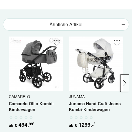
Ähnliche Artikel
CAMARELO
JUNAMA
C
Camarelo Ollio Kombi-
Junama Hand Craft Jeans
C
Kinderwagen
Kombi-Kinderwagen
K
494
,
1299
,-
99
*
*
€
€
ab
ab
a