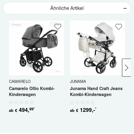
Ähnliche Artikel
CAMARELO
JUNAMA
C
Camarelo Ollio Kombi-
Junama Hand Craft Jeans
C
Kinderwagen
Kombi-Kinderwagen
K
494
,
1299
,-
99
*
*
€
€
ab
ab
a