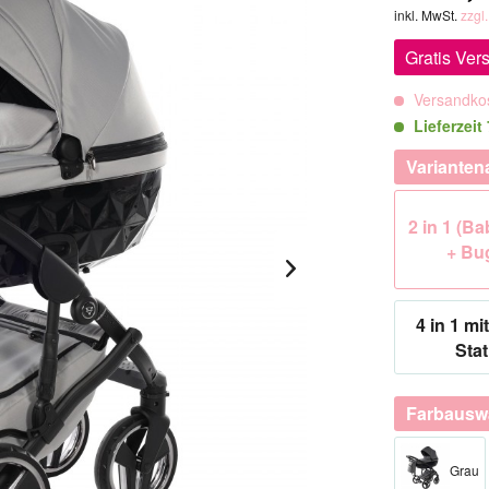
inkl. MwSt.
zzgl
Gratis Ver
Versandkos
Lieferzeit
Varianten
2 in 1 (B
+ Bu
4 in 1 mit
Stat
Farbausw
Grau