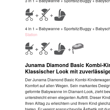
3 in 1 = Babywanne + Sportsitz/Buggy + Babyscha
4 in 1 = Babywanne + Sportsitz/Buggy + Babyscha
Station
Junama Diamond Basic Kombi‑Ki
Klassischer Look mit zuverlässi
Der Junama Diamond Basic Kombi-Kinderwagen be
Komfort auf allen Wegen. Sein markantes Design,
geformte Babywanne im Diamant-Look, zieht bew
unterstreicht einen eleganten Auftritt. Dieser K
Ihren Alltag zu erleichtern und Ihrem Kind gleic
bieten. Er vereint anspruchsvolle Ästhetik mit dur