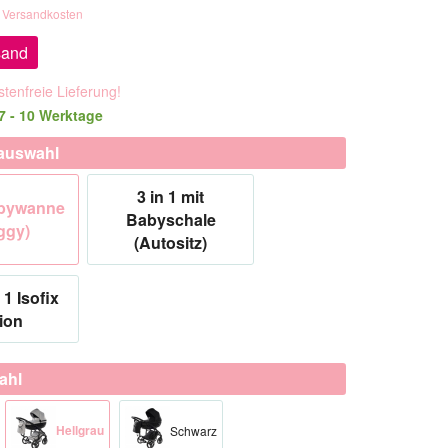
. Versandkosten
sand
tenfreie Lieferung!
 7 - 10 Werktage
auswahl
3 in 1 mit
abywanne
Babyschale
ggy)
(Autositz)
 1 Isofix
ion
ahl
Hellgrau
Schwarz