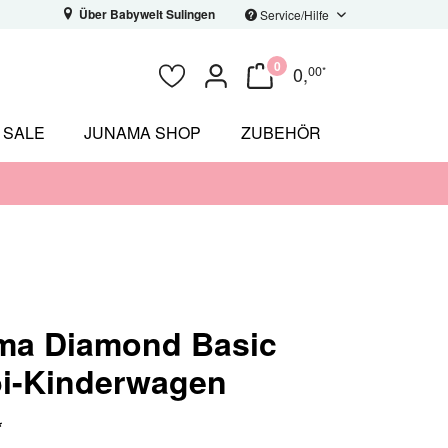
Über Babywelt Sulingen
Service/Hilfe
0
0
,
00
*
SALE
JUNAMA SHOP
ZUBEHÖR
ma Diamond Basic
i-Kinderwagen
*