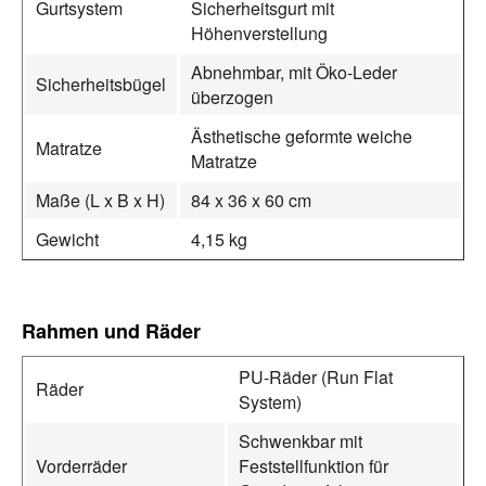
Gurtsystem
Sicherheitsgurt mit
Höhenverstellung
Abnehmbar, mit Öko-Leder
Sicherheitsbügel
überzogen
Ästhetische geformte weiche
Matratze
Matratze
Maße (L x B x H)
84 x 36 x 60 cm
Gewicht
4,15 kg
Rahmen und Räder
PU-Räder (Run Flat
Räder
System)
Schwenkbar mit
Vorderräder
Feststellfunktion für