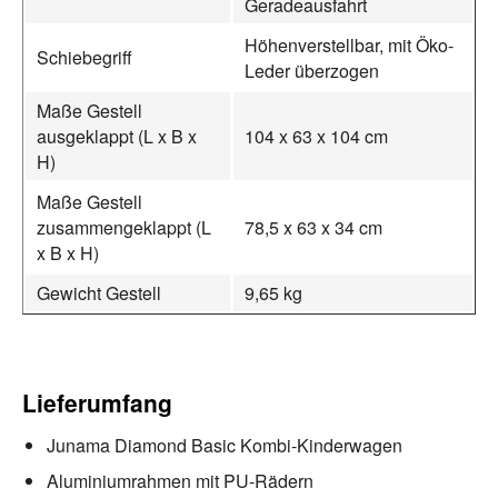
Geradeausfahrt
Höhenverstellbar, mit Öko-
Schiebegriff
Leder überzogen
Maße Gestell
ausgeklappt (L x B x
104 x 63 x 104 cm
H)
Maße Gestell
zusammengeklappt (L
78,5 x 63 x 34 cm
x B x H)
Gewicht Gestell
9,65 kg
Lieferumfang
Junama Diamond Basic Kombi-Kinderwagen
Aluminiumrahmen mit PU-Rädern