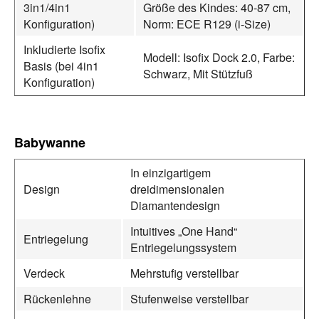
3in1/4in1
Größe des Kindes: 40-87 cm,
Konfiguration)
Norm: ECE R129 (i-Size)
Inkludierte Isofix
Modell: Isofix Dock 2.0, Farbe:
Basis (bei 4in1
Schwarz, Mit Stützfuß
Konfiguration)
Babywanne
In einzigartigem
Design
dreidimensionalen
Diamantendesign
Intuitives „One Hand“
Entriegelung
Entriegelungssystem
Verdeck
Mehrstufig verstellbar
Rückenlehne
Stufenweise verstellbar