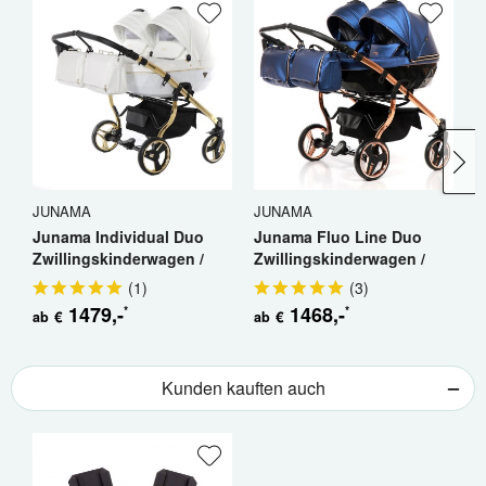
JUNAMA
JUNAMA
J
Junama Individual Duo
Junama Fluo Line Duo
J
Zwillingskinderwagen /
Zwillingskinderwagen /
Z
Geschwisterkinderwagen
Geschwisterkinderwagen
G
(
1
)
(
3
)
1479
,-
1468
,-
*
*
€
€
ab
ab
a
Kunden kauften auch