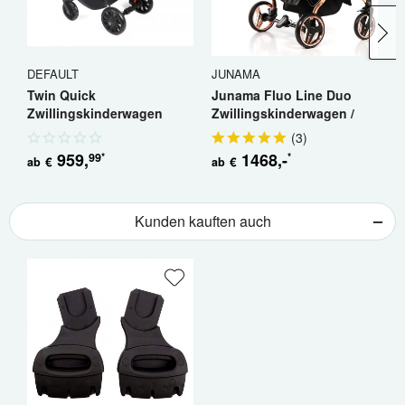
DEFAULT
JUNAMA
J
Twin Quick
Junama Fluo Line Duo
J
Zwillingskinderwagen
Zwillingskinderwagen /
D
Geschwisterwagen
Geschwisterkinderwagen
/.
(
3
)
959
,
1468
,-
99
*
*
€
€
ab
ab
a
Kunden kauften auch