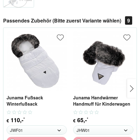
Passendes Zubehör (Bitte zuerst Variante wählen)
9
Junama Fußsack
Junama Handwärmer
Winterfußsack
Handmuff für Kinderwagen
110
,-
65
,-
*
*
€
€