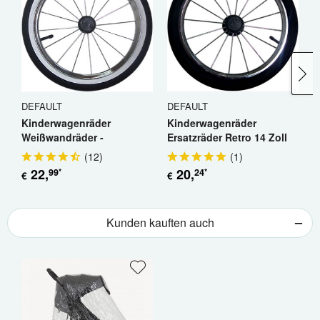
DEFAULT
DEFAULT
D
Kinderwagenräder
Kinderwagenräder
K
Weißwandräder -
Ersatzräder Retro 14 Zoll
E
Ersatzräder 14 Zoll Retro
(
12
)
(
1
)
22
,
20
,
99
24
*
*
€
€
€
Kunden kauften auch