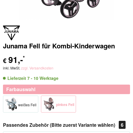
Junama Fell für Kombi-Kinderwagen
91
,-
*
€
inkl. MwSt.
zzgl. Versandkosten
Lieferzeit 7 - 10 Werktage
Farbauswahl
pinkes Fell
weißes Fell
Passendes Zubehör (Bitte zuerst Variante wählen)
6