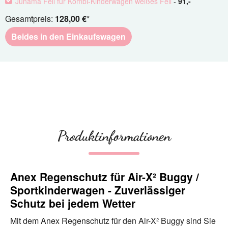
Junama Fell für Kombi-Kinderwagen weißes Fell
-
91
,-
Gesamtpreis:
128,00 €
*
Beides in den Einkaufswagen
Produktinformationen
Anex Regenschutz für Air-X² Buggy /
Sportkinderwagen - Zuverlässiger
Schutz bei jedem Wetter
Mit dem Anex Regenschutz für den Air-X² Buggy sind Sie