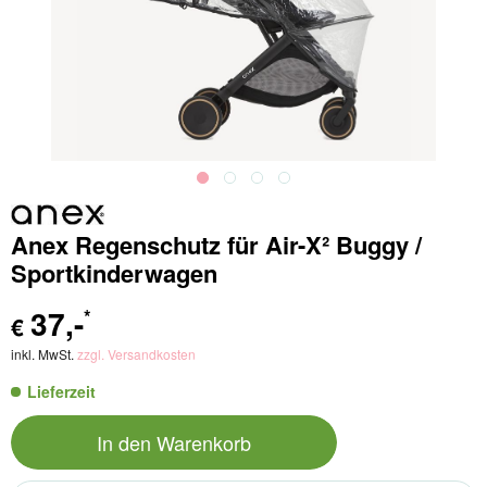
Anex Regenschutz für Air-X² Buggy /
Sportkinderwagen
37
,-
*
€
inkl. MwSt.
zzgl. Versandkosten
Lieferzeit
In den
Warenkorb