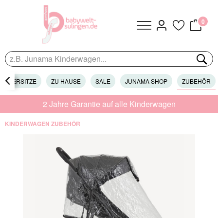
0
KINDERSITZE

ZU HAUSE
SALE
JUNAMA SHOP
ZUBEHÖR
2 Jahre Garantie auf alle Kinderwagen
KINDERWAGEN ZUBEHÖR