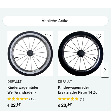
Ähnliche Artikel
DEFAULT
DEFAULT
D
Kinderwagenräder
Kinderwagenräder
K
Weißwandräder -
Ersatzräder Retro 14 Zoll
E
Ersatzräder 14 Zoll Retro
(
12
)
(
1
)
22
,
20
,
99
24
*
*
€
€
€