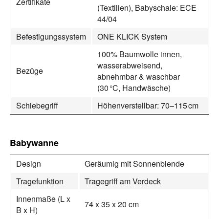
Zertifikate
(Textilien), Babyschale: ECE
44/04
Befestigungssystem
ONE KLICK System
100% Baumwolle innen,
wasserabweisend,
Bezüge
abnehmbar & waschbar
(30 °C, Handwäsche)
Schiebegriff
Höhenverstellbar: 70–115 cm
Babywanne
Design
Geräumig mit Sonnenblende
Tragefunktion
Tragegriff am Verdeck
Innenmaße (L x
74 x 35 x 20 cm
B x H)