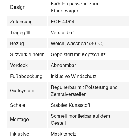
Farblich passend zum
Design
Kinderwagen
Zulassung
ECE 44/04
Tragegriff
Verstellbar
Bezug
Weich, waschbar (30 °C)
Sitzverkleinerer
Gepolstert mit Kopfschutz
Verdeck
Abnehmbar
Fußabdeckung
Inklusive Windschutz
Regulierbar mit Polsterung und
Gurtsystem
Zentralversteller
Schale
Stabiler Kunststoff
Schnell montierbar auf dem
Montage
Gestell
Inklusive
Moskitonetz