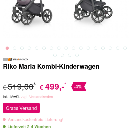
Riko Marla Kombi-Kinderwagen
519,00
499
,-
*
*
€
€
-4%
inkl. MwSt.
zzgl. Versandkosten
Gratis Versand
Versandkostenfreie Lieferung!
Lieferzeit 2-4 Wochen