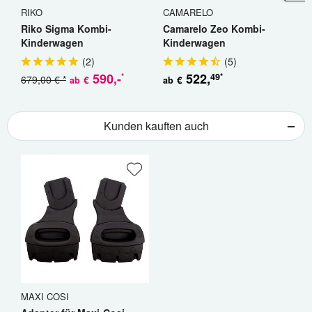
RIKO
CAMARELO
W
Riko Sigma Kombi-
Camarelo Zeo Kombi-
W
Kinderwagen
Kinderwagen
K
(
2
)
(
5
)
590
,-
522
,
49
*
*
679,00 € *
€
€
ab
ab
a
Kunden kauften auch
MAXI COSI