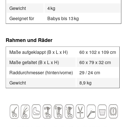
Gewicht
4 kg
Geeignet für
Babys bis 13 kg
Rahmen und Räder
Maße aufgeklappt (B x L x H)
60 x 102 x 109 cm
Maße gefaltet (B x L x H)
60 x 79 x 32 cm
Raddurchmesser (hinten/vorne)
29 / 24 cm
Gewicht
8,9 kg