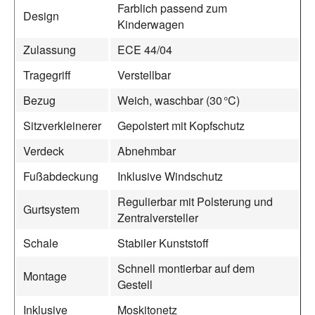
Farblich passend zum
Design
Kinderwagen
Zulassung
ECE 44/04
Tragegriff
Verstellbar
Bezug
Weich, waschbar (30 °C)
Sitzverkleinerer
Gepolstert mit Kopfschutz
Verdeck
Abnehmbar
Fußabdeckung
Inklusive Windschutz
Regulierbar mit Polsterung und
Gurtsystem
Zentralversteller
Schale
Stabiler Kunststoff
Schnell montierbar auf dem
Montage
Gestell
Inklusive
Moskitonetz