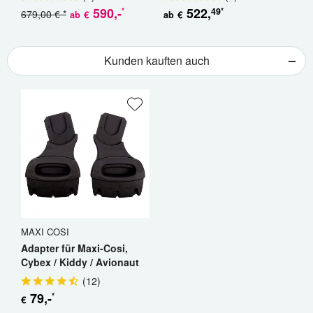
590
,-
522
,
49
*
*
679,00 € *
€
€
ab
ab
a
Kunden kauften auch
MAXI COSI
Adapter für Maxi-Cosi,
Cybex / Kiddy / Avionaut
(
12
)
79
,-
*
€