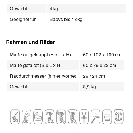
Gewicht
4 kg
Geeignet für
Babys bis 13 kg
Rahmen und Räder
Maße aufgeklappt (B x L x H)
60 x 102 x 109 cm
Maße gefaltet (B x L x H)
60 x 79 x 32 cm
Raddurchmesser (hinten/vorne)
29 / 24 cm
Gewicht
8,9 kg