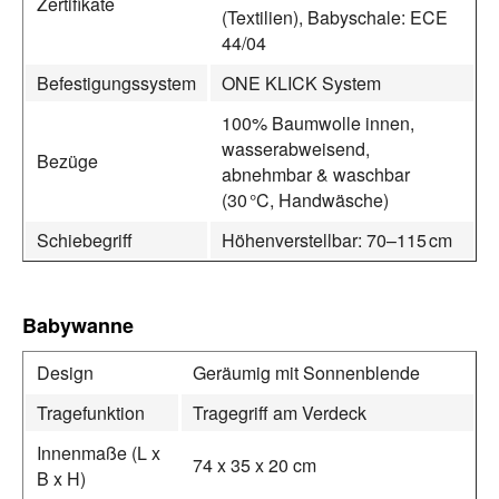
Zertifikate
(Textilien), Babyschale: ECE
44/04
Befestigungssystem
ONE KLICK System
100% Baumwolle innen,
wasserabweisend,
Bezüge
abnehmbar & waschbar
(30 °C, Handwäsche)
Schiebegriff
Höhenverstellbar: 70–115 cm
Babywanne
Design
Geräumig mit Sonnenblende
Tragefunktion
Tragegriff am Verdeck
Innenmaße (L x
74 x 35 x 20 cm
B x H)