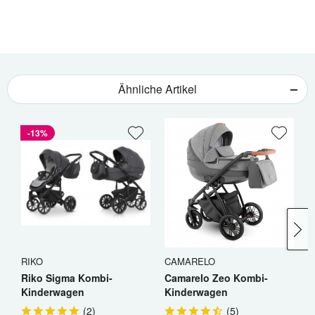
Ähnliche Artikel
-13%
RIKO
CAMARELO
W
Riko Sigma Kombi-
Camarelo Zeo Kombi-
W
Kinderwagen
Kinderwagen
K
(
2
)
(
5
)