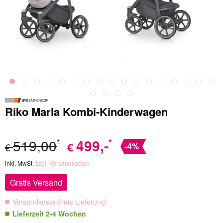
Riko Marla Kombi-Kinderwagen
519,00
499
,-
*
*
€
€
-4%
inkl. MwSt.
zzgl. Versandkosten
Gratis Versand
Versandkostenfreie Lieferung!
Lieferzeit 2-4 Wochen