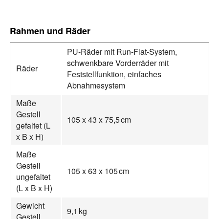
Rahmen und Räder
PU‑Räder mit Run‑Flat‑System,
schwenkbare Vorderräder mit
Räder
Feststellfunktion, einfaches
Abnahmesystem
Maße
Gestell
105 x 43 x 75,5 cm
gefaltet (L
x B x H)
Maße
Gestell
105 x 63 x 105 cm
ungefaltet
(L x B x H)
Gewicht
9,1 kg
Gestell