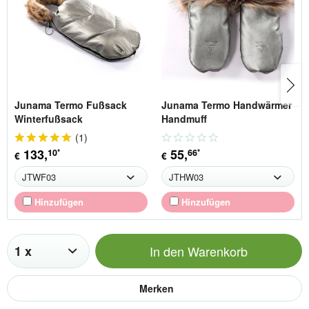
Junama Termo Fußsack
Junama Termo Handwärmer
Winterfußsack
Handmuff
(
1
)
133
,
55
,
10
66
*
*
€
€
Hinzufügen
Hinzufügen
In den
Warenkorb
Merken