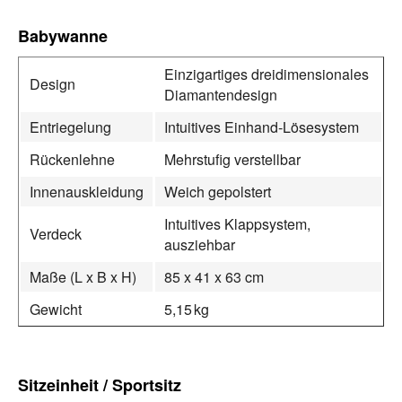
Babywanne
Einzigartiges dreidimensionales
Design
Diamantendesign
Entriegelung
Intuitives Einhand‑Lösesystem
Rückenlehne
Mehrstufig verstellbar
Innenauskleidung
Weich gepolstert
Intuitives Klappsystem,
Verdeck
ausziehbar
Maße (L x B x H)
85 x 41 x 63 cm
Gewicht
5,15 kg
Sitzeinheit / Sportsitz