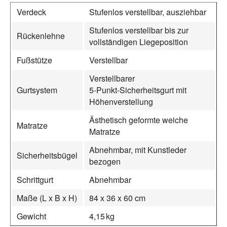
Verdeck
Stufenlos verstellbar, ausziehbar
Stufenlos verstellbar bis zur
Rückenlehne
vollständigen Liegeposition
Fußstütze
Verstellbar
Verstellbarer
Gurtsystem
5‑Punkt‑Sicherheitsgurt mit
Höhenverstellung
Ästhetisch geformte weiche
Matratze
Matratze
Abnehmbar, mit Kunstleder
Sicherheitsbügel
bezogen
Schrittgurt
Abnehmbar
Maße (L x B x H)
84 x 36 x 60 cm
Gewicht
4,15 kg