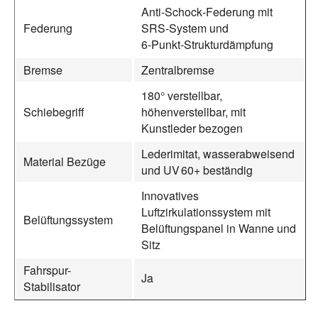
Anti‑Schock‑Federung mit
Federung
SRS‑System und
6‑Punkt‑Strukturdämpfung
Bremse
Zentralbremse
180° verstellbar,
Schiebegriff
höhenverstellbar, mit
Kunstleder bezogen
Lederimitat, wasserabweisend
Material Bezüge
und UV 60+ beständig
Innovatives
Luftzirkulationssystem mit
Belüftungssystem
Belüftungspanel in Wanne und
Sitz
Fahrspur-
Ja
Stabilisator