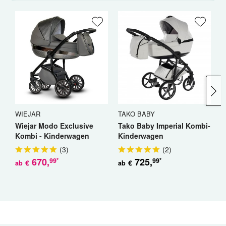
WIEJAR
TAKO BABY
T
Wiejar Modo Exclusive
Tako Baby Imperial Kombi-
T
Kombi - Kinderwagen
Kinderwagen
L
K
(
3
)
(
2
)
670
,
725
,
99
99
*
*
€
€
ab
ab
a