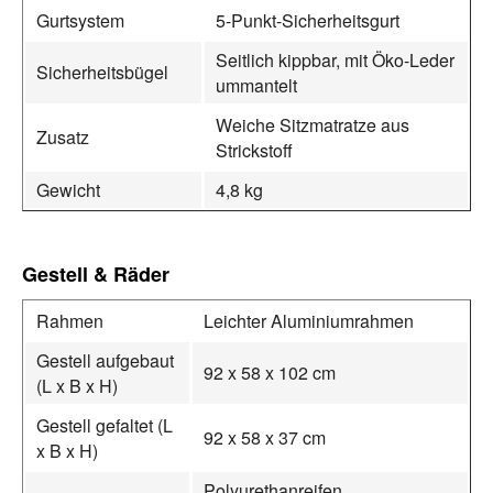
Gurtsystem
5-Punkt-Sicherheitsgurt
Seitlich kippbar, mit Öko-Leder
Sicherheitsbügel
ummantelt
Weiche Sitzmatratze aus
Zusatz
Strickstoff
Gewicht
4,8 kg
Gestell & Räder
Rahmen
Leichter Aluminiumrahmen
Gestell aufgebaut
92 x 58 x 102 cm
(L x B x H)
Gestell gefaltet (L
92 x 58 x 37 cm
x B x H)
Polyurethanreifen,