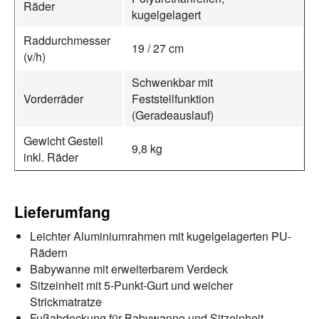
Räder
kugelgelagert
Raddurchmesser
19 / 27 cm
(v/h)
Schwenkbar mit
Vorderräder
Feststellfunktion
(Geradeauslauf)
Gewicht Gestell
9,8 kg
inkl. Räder
Lieferumfang
Leichter Aluminiumrahmen mit kugelgelagerten PU-
Rädern
Babywanne mit erweiterbarem Verdeck
Sitzeinheit mit 5-Punkt-Gurt und weicher
Strickmatratze
Fußabdeckung für Babywanne und Sitzeinheit