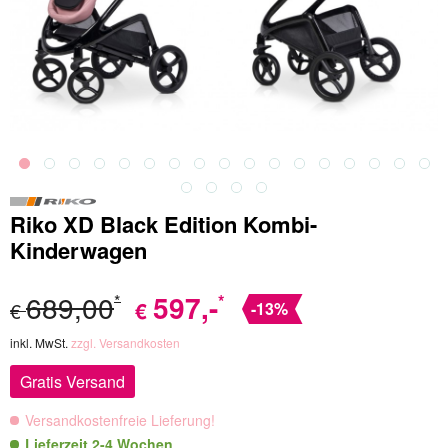
Riko XD Black Edition Kombi-
Kinderwagen
689,00
597
,-
*
*
€
€
-13%
inkl. MwSt.
zzgl. Versandkosten
Gratis Versand
Versandkostenfreie Lieferung!
Lieferzeit 2-4 Wochen