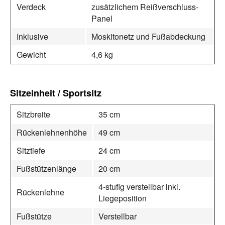
Verdeck
zusätzlichem Reißverschluss-
Panel
Inklusive
Moskitonetz und Fußabdeckung
Gewicht
4,6 kg
Sitzeinheit / Sportsitz
Sitzbreite
35 cm
Rückenlehnenhöhe
49 cm
Sitztiefe
24 cm
Fußstützenlänge
20 cm
4-stufig verstellbar inkl.
Rückenlehne
Liegeposition
Fußstütze
Verstellbar