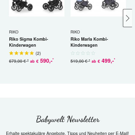
RIKO
RIKO
C
Riko Sigma Kombi-
Riko Marla Kombi-
C
Kinderwagen
Kinderwagen
K
(
2
)
590
,-
499
,-
*
*
679,00 € *
519,00 € *
€
€
ab
ab
a
Babywelt Newsletter
Erhalte spektakuläre Angebote, Tipps und Neuheiten per E-Mail!