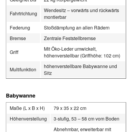
Wendesitz – vorwärts und rückwärts
Fahrtrichtung
montierbar
Federung
Stoßdämpfung an allen Rädern
Bremse
Zentrale Feststellbremse
Mit Öko-Leder umwickelt,
Griff
höhenverstellbar (Griffhöhe: 102 cm)
höhenverstellbare Babywanne und
Multifunktion
Sitz
Babywanne
Maße (L x B x H)
79 x 35 x 22 cm
Höhenverstellung
3-stufig, 53 – 58 cm vom Boden
Abnehmbar, erweiterbar mit