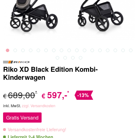
Riko XD Black Edition Kombi-
Kinderwagen
689,00
597
,-
*
*
€
€
-13%
inkl. MwSt.
zzgl. Versandkosten
Gratis Versand
Versandkostenfreie Lieferung!
Lieferzeit 2-4 Wochen