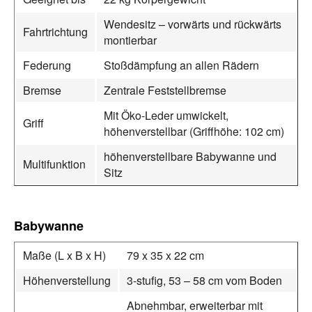
Wendesitz – vorwärts und rückwärts
Fahrtrichtung
montierbar
Federung
Stoßdämpfung an allen Rädern
Bremse
Zentrale Feststellbremse
Mit Öko-Leder umwickelt,
Griff
höhenverstellbar (Griffhöhe: 102 cm)
höhenverstellbare Babywanne und
Multifunktion
Sitz
Babywanne
Maße (L x B x H)
79 x 35 x 22 cm
Höhenverstellung
3-stufig, 53 – 58 cm vom Boden
Abnehmbar, erweiterbar mit