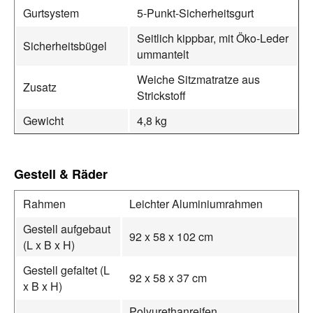
Gurtsystem
5-Punkt-Sicherheitsgurt
Seitlich kippbar, mit Öko-Leder
Sicherheitsbügel
ummantelt
Weiche Sitzmatratze aus
Zusatz
Strickstoff
Gewicht
4,8 kg
Gestell & Räder
Rahmen
Leichter Aluminiumrahmen
Gestell aufgebaut
92 x 58 x 102 cm
(L x B x H)
Gestell gefaltet (L
92 x 58 x 37 cm
x B x H)
Polyurethanreifen,