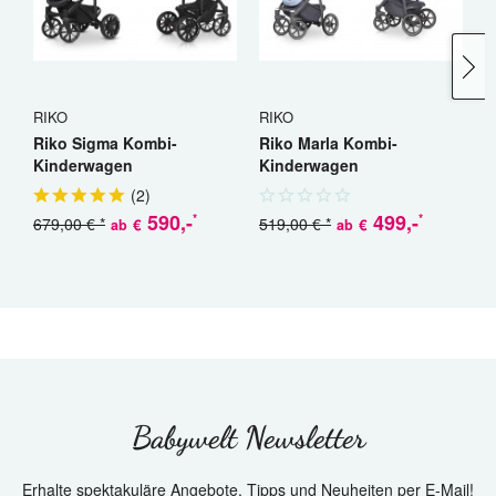
RIKO
RIKO
C
Riko Sigma Kombi-
Riko Marla Kombi-
C
Kinderwagen
Kinderwagen
K
(
2
)
590
,-
499
,-
*
*
679,00 € *
519,00 € *
€
€
ab
ab
a
Babywelt Newsletter
Erhalte spektakuläre Angebote, Tipps und Neuheiten per E-Mail!