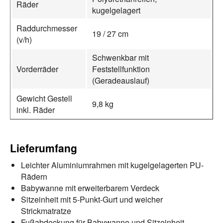
Räder
kugelgelagert
Raddurchmesser
19 / 27 cm
(v/h)
Schwenkbar mit
Vorderräder
Feststellfunktion
(Geradeauslauf)
Gewicht Gestell
9,8 kg
inkl. Räder
Lieferumfang
Leichter Aluminiumrahmen mit kugelgelagerten PU-
Rädern
Babywanne mit erweiterbarem Verdeck
Sitzeinheit mit 5-Punkt-Gurt und weicher
Strickmatratze
Fußabdeckung für Babywanne und Sitzeinheit