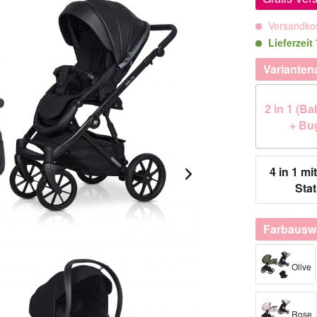
Versandkos
Lieferzeit
Varianten
2 in 1 (B
+ Bu
4 in 1 mit
Stat
Farbausw
Olive
Rose