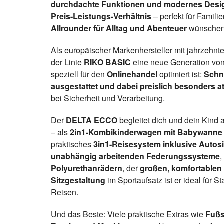
durchdachte Funktionen und modernes Desi
Preis-Leistungs-Verhältnis
– perfekt für Famili
Allrounder für Alltag und Abenteuer
wünschen
Als europäischer Markenhersteller mit jahrzehnt
der Linie
RIKO BASIC
eine neue Generation von
speziell für den
Onlinehandel
optimiert ist:
Schne
ausgestattet und dabei preislich besonders at
bei Sicherheit und Verarbeitung.
Der
DELTA ECCO
begleitet dich und dein Kind a
– als
2in1-Kombikinderwagen mit Babywanne 
praktisches
3in1-Reisesystem inklusive Autosi
unabhängig arbeitenden Federungssysteme
,
Polyurethanrädern
, der
großen, komfortable
Sitzgestaltung
im Sportaufsatz ist er ideal für 
Reisen.
Und das Beste: Viele praktische Extras wie
Fußs