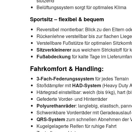
stützend
Belüftungssystem sorgt für optimales Klima
Sportsitz – flexibel & bequem
Reversibel montierbar: Blick zu den Eltern od
Rückenlehne verstellbar bis zur flachen Liege
Verstellbare Fußstütze für optimalen Sitzkomfo
Sitzverkleinerer
aus weichem Strickstoff für 
Fußabdeckung
für kalte Tage im Lieferumfa
Fahrkomfort & Handling:
3-Fach-Federungssystem
für jedes Terrain
Stoßdämpfer mit
HAD-System
(Heavy Duty A
Härtegrad einstellbar: weich (bis 9 kg), hart (b
Gefederte Vorder- und Hinterräder
Polyurethanräder
: langlebig, elastisch, pan
Schwenkbare Vorderräder mit Geradeauslauf
QRS-System
zum schnellen Abnehmen der V
Kugelgelagerte Reifen für ruhige Fahrt