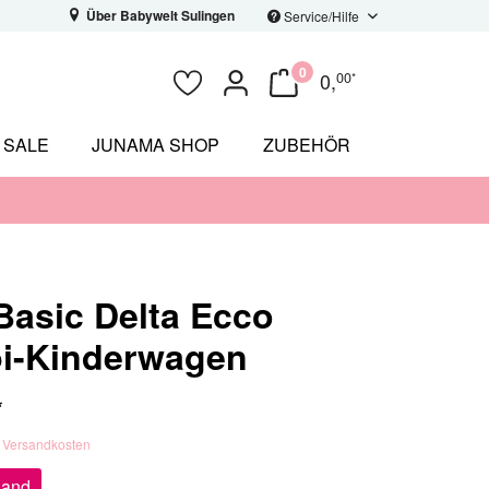
Über Babywelt Sulingen
Service/Hilfe
0
0
,
00
*
SALE
JUNAMA SHOP
ZUBEHÖR
Basic Delta Ecco
i-Kinderwagen
*
. Versandkosten
sand