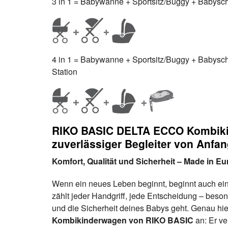
3 in 1 = Babywanne + Sportsitz/Buggy + Babyscha
4 in 1 = Babywanne + Sportsitz/Buggy + Babyschal
Station
RIKO BASIC DELTA ECCO Kombikin
zuverlässiger Begleiter von Anfa
Komfort, Qualität und Sicherheit – Made in Eu
Wenn ein neues Leben beginnt, beginnt auch ein 
zählt jeder Handgriff, jede Entscheidung – bes
und die Sicherheit deines Babys geht. Genau hie
Kombikinderwagen von RIKO BASIC
an: Er ve