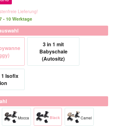
tenfreie Lieferung!
 7 - 10 Werktage
auswahl
3 in 1 mit
abywanne
Babyschale
ggy)
(Autositz)
 1 Isofix
ion
ahl
Black
Mocca
Camel