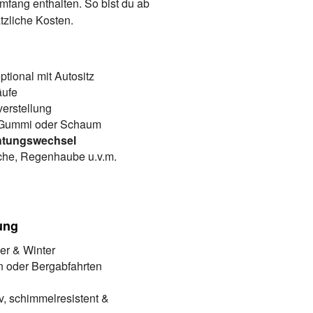
umfang enthalten. So bist du ab
tzliche Kosten.
ptional mit Autositz
äufe
erstellung
 Gummi oder Schaum
chtungswechsel
che, Regenhaube u.v.m.
ung
er & Winter
n oder Bergabfahrten
, schimmelresistent &