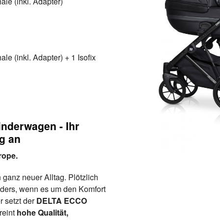
le (inkl. Adapter)
e (inkl. Adapter) + 1 Isofix
derwagen - Ihr
ng an
rope.
ganz neuer Alltag. Plötzlich
onders, wenn es um den Komfort
r setzt der
DELTA ECCO
reint
hohe Qualität,