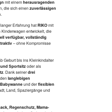
gn
mit einem
herausragenden
en, die sich einen
zuverlässigen
.
elanger Erfahrung hat
RIKO
mit
 Kinderwagen entwickelt, die
ll verfügbar, vollständig
traktiv
– ohne Kompromisse
b Geburt bis ins Kleinkindalter
und Sportsitz
oder als
tz
. Dank seiner
drei
 den
langlebigen
n Babywanne
und der
flexiblen
Stadt, Land, Spaziergänge und
ack, Regenschutz, Mama-