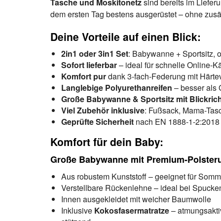
Tasche und Moskitonetz
sind bereits im Liefer
dem ersten Tag bestens ausgerüstet – ohne zusä
Deine Vorteile auf einen Blick:
2in1 oder 3in1 Set
: Babywanne + Sportsitz, o
Sofort lieferbar
– ideal für schnelle Online-K
Komfort pur
dank 3-fach-Federung mit Härtev
Langlebige Polyurethanreifen
– besser als
Große Babywanne & Sportsitz mit Blickri
Viel Zubehör inklusive
: Fußsack, Mama-Tas
Geprüfte Sicherheit
nach EN 1888-1-2:2018
Komfort für dein Baby:
Große Babywanne mit Premium-Polster
Aus robustem Kunststoff – geeignet für Somm
Verstellbare Rückenlehne – ideal bei Spucke
Innen ausgekleidet mit weicher Baumwolle
Inklusive
Kokosfasermatratze
– atmungsaktiv