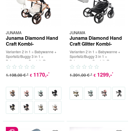
JUNAMA
JUNAMA
Junama Diamond Hand
Junama Diamond Hand
Craft Kombi-
Craft Glitter Kombi-
Kinderwagen
Kinderwagen
Varianten 2 in 1 = Babywanne +
Varianten 2 in 1 = Babywanne +
Sportsitz/Buggy 3 in 1 =
Sportsitz/Buggy 3 in 1 =
Babywanne + Sportsitz/Buggy +
Babywanne + Sportsitz/Buggy +
Babyschale (inkl. Adapter) 4 in...
Babyschale (inkl. Adapter) 4 in...
1170
,-
1299
,-
*
*
1.198,00 € *
1.391,00 € *
€
€
-4%