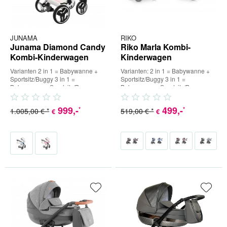
JUNAMA
RIKO
Junama Diamond Candy
Riko Marla Kombi-
Kombi-Kinderwagen
Kinderwagen
Varianten 2 in 1 = Babywanne +
Varianten: 2 in 1 = Babywanne +
Sportsitz/Buggy 3 in 1 =
Sportsitz/Buggy 3 in 1 =
Babywanne + Sportsitz/Buggy +
Babywanne + Sportsitz/Buggy +
Babyschale (inkl. Adapter) 4 in...
Babyschale (inkl. Adapter) 4...
999
,-
499
,-
*
*
1.005,00 € *
519,00 € *
€
€