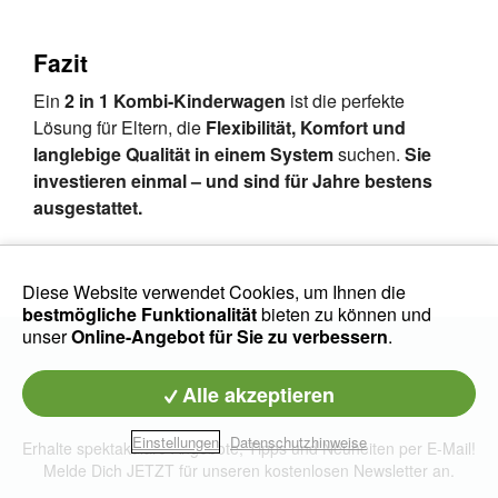
Fazit
Ein
2 in 1 Kombi-Kinderwagen
ist die perfekte
Lösung für Eltern, die
Flexibilität, Komfort und
langlebige Qualität in einem System
suchen.
Sie
investieren einmal – und sind für Jahre bestens
ausgestattet.
Diese Website verwendet Cookies, um Ihnen die
bestmögliche Funktionalität
bieten zu können und
unser
Online-Angebot für Sie zu verbessern
.
Babywelt Newsletter
Alle akzeptieren
Einstellungen
Datenschutzhinweise
Erhalte spektakuläre Angebote, Tipps und Neuheiten per E-Mail!
Melde Dich JETZT für unseren kostenlosen Newsletter an.