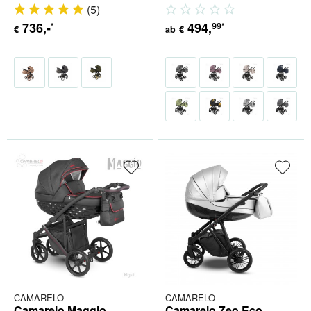
Babyschale (inkl. Adapter) 4 in...
Babyschale (inkl. Adapter) 4 in...
(
5
)
736
,-
494
,
99
*
*
€
ab
€
CAMARELO
CAMARELO
Camarelo Maggio
Camarelo Zeo Eco