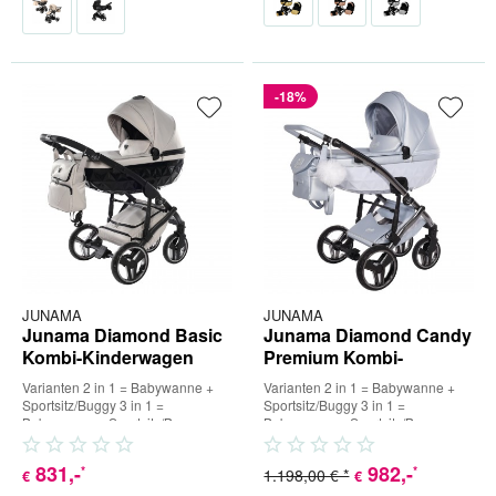
-18%
JUNAMA
JUNAMA
Junama Diamond Basic
Junama Diamond Candy
Kombi-Kinderwagen
Premium Kombi-
Kinderwagen
Varianten 2 in 1 = Babywanne +
Varianten 2 in 1 = Babywanne +
Sportsitz/Buggy 3 in 1 =
Sportsitz/Buggy 3 in 1 =
Babywanne + Sportsitz/Buggy +
Babywanne + Sportsitz/Buggy +
Babyschale (inkl. Adapter) 4 in...
Babyschale (inkl. Adapter) 4 in...
831
,-
982
,-
*
*
1.198,00 € *
€
€