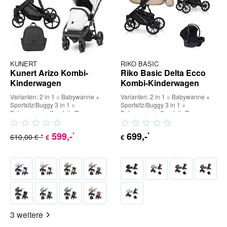
KUNERT
RIKO BASIC
Kunert Arizo Kombi-
Riko Basic Delta Ecco
Kinderwagen
Kombi-Kinderwagen
Varianten: 2 in 1 = Babywanne +
Varianten: 2 in 1 = Babywanne +
Sportsitz/Buggy 3 in 1 =
Sportsitz/Buggy 3 in 1 =
Babywanne + Sportsitz/Buggy +
Babywanne + Sportsitz/Buggy +
Babyschale (inkl. Adapter) 4...
Babyschale (inkl. Adapter) 4...
599
,-
699
,-
*
*
610,00 € *
€
€
3 weitere