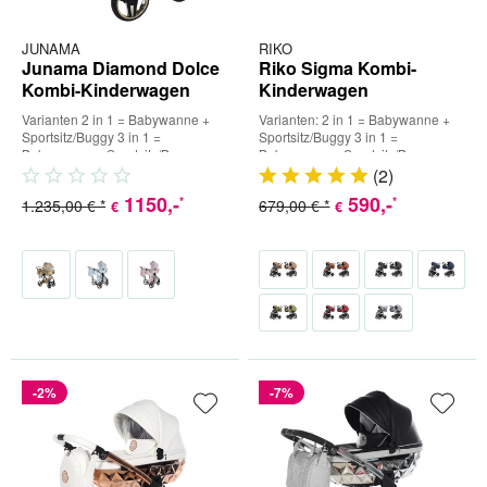
JUNAMA
RIKO
Junama Diamond Dolce
Riko Sigma Kombi-
Kombi-Kinderwagen
Kinderwagen
Varianten 2 in 1 = Babywanne +
Varianten: 2 in 1 = Babywanne +
Sportsitz/Buggy 3 in 1 =
Sportsitz/Buggy 3 in 1 =
Babywanne + Sportsitz/Buggy +
Babywanne + Sportsitz/Buggy +
Babyschale (inkl. Adapter) 4 in...
Babyschale (inkl. Adapter) 4...
(
2
)
1150
,-
590
,-
*
*
1.235,00 € *
679,00 € *
€
€
-2%
-7%