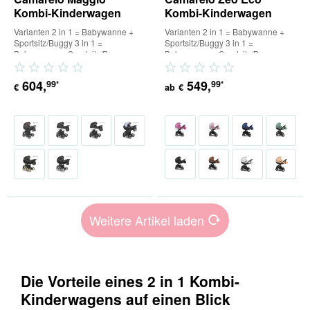
Kombi-Kinderwagen
Kombi-Kinderwagen
Varianten 2 in 1 = Babywanne +
Varianten 2 in 1 = Babywanne +
Sportsitz/Buggy 3 in 1 =
Sportsitz/Buggy 3 in 1 =
Babywanne + Sportsitz/Buggy +
Babywanne + Sportsitz/Buggy +
Babyschale (inkl. Adapter) 4 in...
Babyschale (inkl. Adapter) 4 in...
604
,
549
,
99
99
*
*
€
ab
€
Weitere Artikel laden
Die Vorteile eines 2 in 1 Kombi-
Kinderwagens auf einen Blick