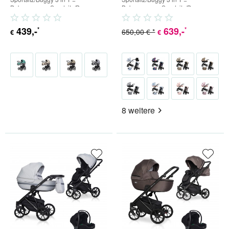
Babywanne + Sportsitz/Buggy +
Babywanne + Sportsitz/Buggy +
Babyschale (inkl. Adapter) 4...
Babyschale (inkl. Adapter) 4...
439
,-
639
,-
*
*
650,00 € *
€
€
8 weitere