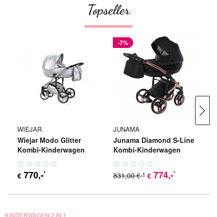
Topseller
-7%
WIEJAR
JUNAMA
J
Wiejar Modo Glitter
Junama Diamond S-Line
J
Kombi-Kinderwagen
Kombi-Kinderwagen
K
770
,-
774
,-
*
*
831,00 € *
€
€
€
KINDERWAGEN 2 IN 1