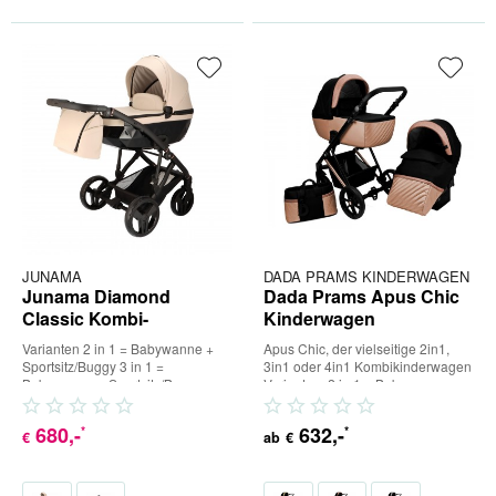
JUNAMA
DADA PRAMS KINDERWAGEN
Junama Diamond
Dada Prams Apus Chic
Classic Kombi-
Kinderwagen
Kinderwagen
Varianten 2 in 1 = Babywanne +
Apus Chic, der vielseitige 2in1,
Sportsitz/Buggy 3 in 1 =
3in1 oder 4in1 Kombikinderwagen
Babywanne + Sportsitz/Buggy +
Varianten: 2 in 1 = Babywanne +
Babyschale (inkl. Adapter) 4 in...
Sportsitz/Buggy 3 in...
680
,-
632
,-
*
*
€
ab
€