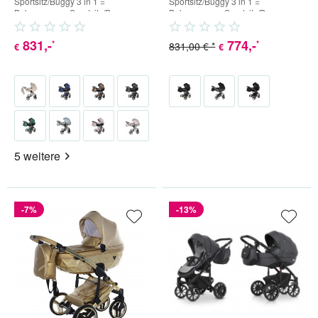
Sportsitz/Buggy 3 in 1 =
Sportsitz/Buggy 3 in 1 =
Babywanne + Sportsitz/Buggy +
Babywanne + Sportsitz/Buggy +
Babyschale (inkl. Adapter) 4 in...
Babyschale (inkl. Adapter) 4 in...
831
,-
774
,-
*
*
831,00 € *
€
€
5 weitere
-7%
-13%