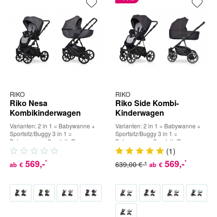
RIKO
RIKO
Riko Nesa
Riko Side Kombi-
Kombikinderwagen
Kinderwagen
Varianten: 2 in 1 = Babywanne +
Varianten: 2 in 1 = Babywanne +
Sportsitz/Buggy 3 in 1 =
Sportsitz/Buggy 3 in 1 =
Babywanne + Sportsitz/Buggy +
Babywanne + Sportsitz/Buggy +
Babyschale (inkl. Adapter) 4...
Babyschale (inkl. Adapter) 4...
(
1
)
569
,-
569
,-
*
*
639,00 € *
ab
€
ab
€