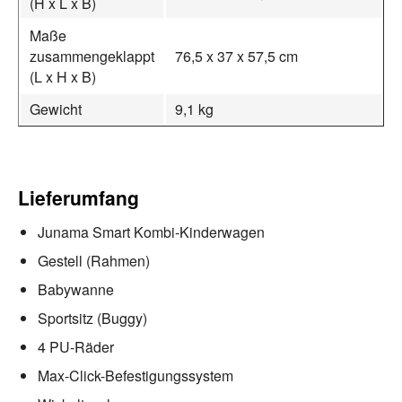
(H x L x B)
Maße
zusammengeklappt
76,5 x 37 x 57,5 cm
(L x H x B)
Gewicht
9,1 kg
Lieferumfang
Junama Smart Kombi-Kinderwagen
Gestell (Rahmen)
Babywanne
Sportsitz (Buggy)
4 PU-Räder
Max-Click-Befestigungssystem