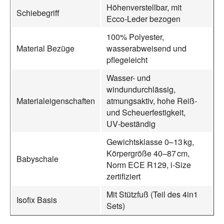
Höhenverstellbar, mit
Schiebegriff
Ecco‑Leder bezogen
100% Polyester,
Material Bezüge
wasserabweisend und
pflegeleicht
Wasser- und
windundurchlässig,
Materialeigenschaften
atmungsaktiv, hohe Reiß-
und Scheuerfestigkeit,
UV‑beständig
Gewichtsklasse 0–13 kg,
Körpergröße 40–87 cm,
Babyschale
Norm ECE R129, i‑Size
zertifiziert
Mit Stützfuß (Teil des 4in1
Isofix Basis
Sets)