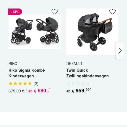
-13%
RIKO
DEFAULT
R
Riko Sigma Kombi-
Twin Quick
R
Kinderwagen
Zwillingskinderwagen
K
Geschwisterwagen
(
2
)
590
,-
959
,
99
*
*
679,00 € *
5
€
€
ab
ab