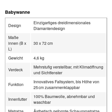
Babywanne
Einzigartiges dreidimensionales
Design
Diamantendesign
Maße
innen (B x
30 x 72 cm
L)
Gewicht
4,6 kg
Mehrstufig verstellbar, mit Klimaöffnung
Verdeck
und Sichtfenster
Innovatives Faltsystem, bis Höhe von
Funktion
25 cm zusammenklappbar
100% Baumwolle, abnehmbar und
Innenfutter
waschbar
Matratze
Ästhetisch geformte Schaummatratze