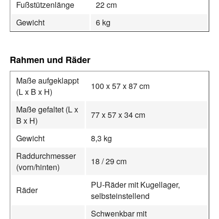
Fußstützenlänge
22 cm
Gewicht
6 kg
Rahmen und Räder
Maße aufgeklappt
100 x 57 x 87 cm
(L x B x H)
Maße gefaltet (L x
77 x 57 x 34 cm
B x H)
Gewicht
8,3 kg
Raddurchmesser
18 / 29 cm
(vorn/hinten)
PU-Räder mit Kugellager,
Räder
selbsteinstellend
Schwenkbar mit