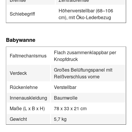
Höhenverstellbar (68–106
Schiebegriff
cm), mit Öko-Lederbezug
Babywanne
Flach zusammenklappbar per
Faltmechanismus
Knopfdruck
Großes Belüftungspanel mit
Verdeck
Reißverschluss vorne
Rückenlehne
Verstellbar
Innenauskleidung
Baumwolle
Maße (L x B x H)
78 x 33 x 21 cm
Gewicht
5,7 kg