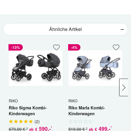
Ähnliche Artikel
-13%
-4%
RIKO
RIKO
C
Riko Sigma Kombi-
Riko Marla Kombi-
C
Kinderwagen
Kinderwagen
K
(
2
)
590
,-
499
,-
*
*
679,00 € *
519,00 € *
€
€
ab
ab
a