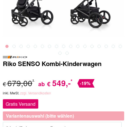
Riko SENSO Kombi-Kinderwagen
679,00
549
,-
*
*
€
€
ab
-19%
inkl. MwSt.
zzgl. Versandkosten
Gratis Versand
Variantenauswahl (bitte wählen)