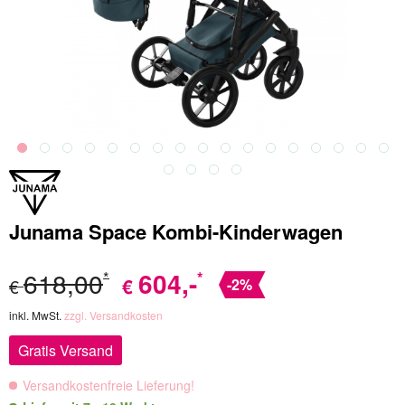
Junama Space Kombi-Kinderwagen
618,00
604
,-
*
*
€
€
-2%
inkl. MwSt.
zzgl. Versandkosten
Gratis Versand
Versandkostenfreie Lieferung!