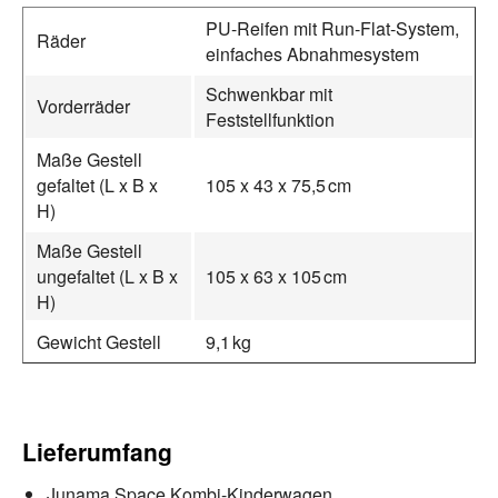
PU-Reifen mit Run-Flat-System,
Räder
einfaches Abnahmesystem
Schwenkbar mit
Vorderräder
Feststellfunktion
Maße Gestell
gefaltet (L x B x
105 x 43 x 75,5 cm
H)
Maße Gestell
ungefaltet (L x B x
105 x 63 x 105 cm
H)
Gewicht Gestell
9,1 kg
Lieferumfang
Junama Space Kombi-Kinderwagen