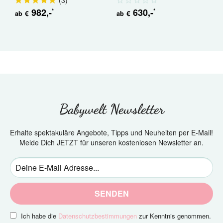
(
3
)
982
,-
630
,-
*
*
€
€
ab
ab
a
Babywelt Newsletter
Erhalte spektakuläre Angebote, Tipps und Neuheiten per E-Mail!
Melde Dich JETZT für unseren kostenlosen Newsletter an.
SENDEN
Ich habe die
Datenschutzbestimmungen
zur Kenntnis genommen.