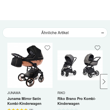
Ähnliche Artikel
JUNAMA
RIKO
J
Junama Mirror Satin
Riko Brano Pro Kombi-
J
Kombi-Kinderwagen
Kinderwagen
K