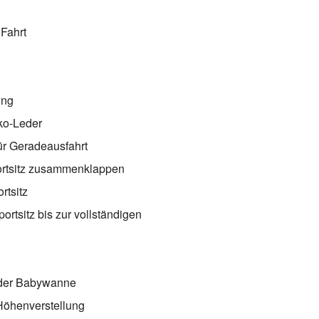
 Fahrt
ung
ko-Leder
ür Geradeausfahrt
ortsitz zusammenklappen
rtsitz
rtsitz bis zur vollständigen
 der Babywanne
 Höhenverstellung