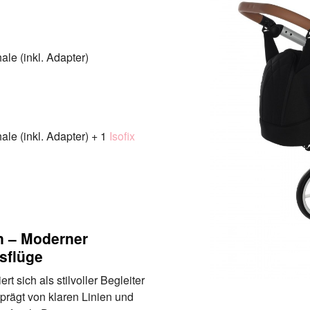
le (inkl. Adapter)
le (inkl. Adapter) + 1
Isofix
 – Moderner
usflüge
sich als stilvoller Begleiter
prägt von klaren Linien und