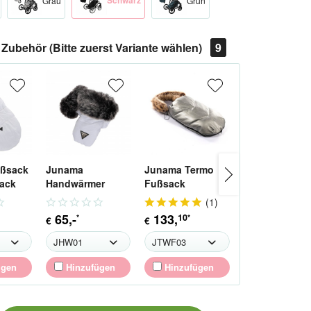
Schwarz
Grau
Grün
Zubehör (Bitte zuerst Variante wählen)
9
ßsack
Junama
Junama Termo
Junama Term
ack
Handwärmer
Fußsack
Handwärmer
Handmuff für
Winterfußsack
Handmuff
(
1
)
Kinderwagen
65
,-
133
,
55
,
10
66
*
*
*
€
€
€
ügen
Hinzufügen
Hinzufügen
Hinzufüge