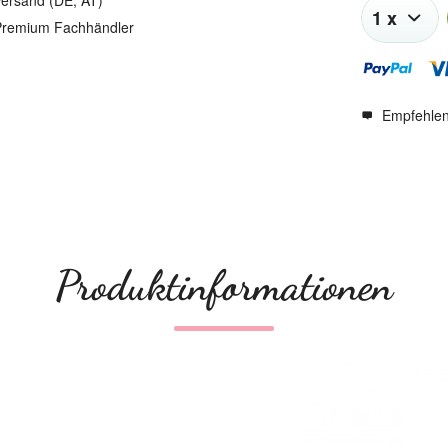
ersand (DE, AT)
remium Fachhändler
Empfehle
Produktinformationen