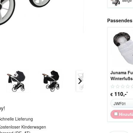
Beige
Passendes 
Junama Fu
Winterfußs
110
,-
*
€
by!
Hinzuf
chnelle Lieferung
ostenloser Kinderwagen