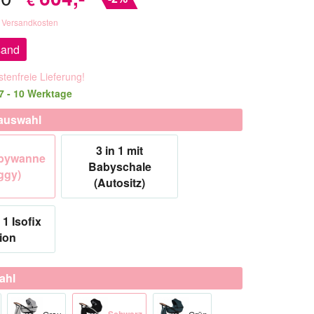
. Versandkosten
sand
tenfreie Lieferung!
 7 - 10 Werktage
auswahl
3 in 1 mit
abywanne
Babyschale
ggy)
(Autositz)
 1 Isofix
ion
ahl