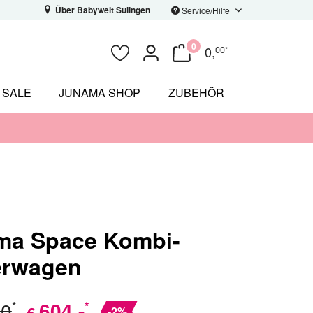
Über Babywelt Sulingen
Service/Hilfe
0
0
,
00
*
SALE
JUNAMA SHOP
ZUBEHÖR
ma Space Kombi-
erwagen
00
604
,-
*
*
€
-2%