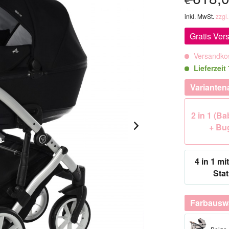
inkl. MwSt.
zzgl
Gratis Ver
Versandkos
Lieferzeit
Varianten
2 in 1 (B
+ Bu
4 in 1 mit
Stat
Farbausw