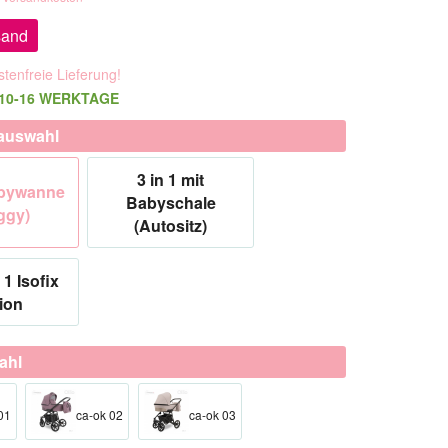
sand
tenfreie Lieferung!
t 10-16 WERKTAGE
auswahl
3 in 1 mit
abywanne
Babyschale
ggy)
(Autositz)
 1 Isofix
ion
ahl
01
ca-ok 02
ca-ok 03