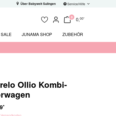
Über Babywelt Sulingen
Service/Hilfe
0
0
,
00
*
SALE
JUNAMA SHOP
ZUBEHÖR
elo Ollio Kombi-
erwagen
9
*
. Versandkosten