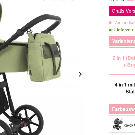
Gratis Ver
Versandkos
Lieferzei
Varianten
2 in 1 (B
+ Bu
4 in 1 mit
Stat
Farbausw
ca-ok 