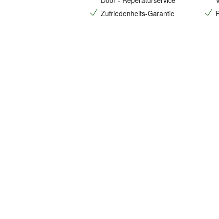
Door - Reperaturservice
V
Zufriedenheits-Garantie
P