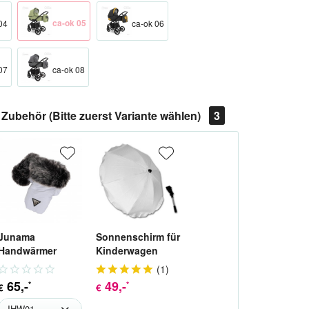
ca-ok 05
04
ca-ok 06
07
ca-ok 08
Zubehör (Bitte zuerst Variante wählen)
3
Junama
Sonnenschirm für
Handwärmer
Kinderwagen
Handmuff für
(
1
)
Kinderwagen
65
,-
49
,-
*
*
€
€