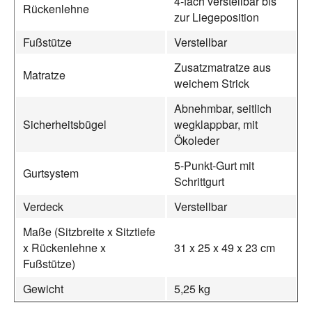
4-fach verstellbar bis
Rückenlehne
zur Liegeposition
Fußstütze
Verstellbar
Zusatzmatratze aus
Matratze
weichem Strick
Abnehmbar, seitlich
Sicherheitsbügel
wegklappbar, mit
Ökoleder
5-Punkt-Gurt mit
Gurtsystem
Schrittgurt
Verdeck
Verstellbar
Maße (Sitzbreite x Sitztiefe
x Rückenlehne x
31 x 25 x 49 x 23 cm
Fußstütze)
Gewicht
5,25 kg