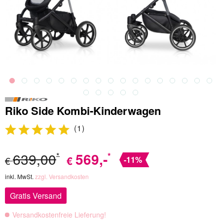
Riko Side Kombi-Kinderwagen
(
1
)
639,00
569
,-
*
*
€
€
-11%
inkl. MwSt.
zzgl. Versandkosten
Gratis Versand
Versandkostenfreie Lieferung!