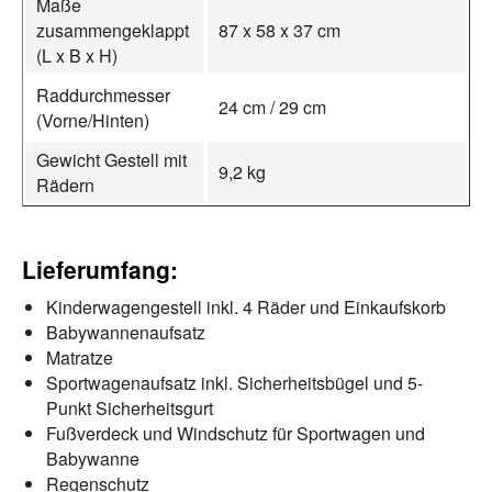
Maße
zusammengeklappt
87 x 58 x 37 cm
(L x B x H)
Raddurchmesser
24 cm / 29 cm
(Vorne/Hinten)
Gewicht Gestell mit
9,2 kg
Rädern
Lieferumfang:
Kinderwagengestell inkl. 4 Räder und Einkaufskorb
Babywannenaufsatz
Matratze
Sportwagenaufsatz inkl. Sicherheitsbügel und 5-
Punkt Sicherheitsgurt
Fußverdeck und Windschutz für Sportwagen und
Babywanne
Regenschutz