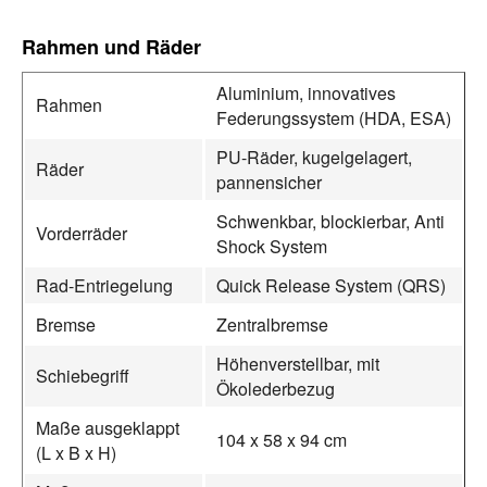
Rahmen und Räder
Aluminium, innovatives
Rahmen
Federungssystem (HDA, ESA)
PU-Räder, kugelgelagert,
Räder
pannensicher
Schwenkbar, blockierbar, Anti
Vorderräder
Shock System
Rad-Entriegelung
Quick Release System (QRS)
Bremse
Zentralbremse
Höhenverstellbar, mit
Schiebegriff
Ökolederbezug
Maße ausgeklappt
104 x 58 x 94 cm
(L x B x H)