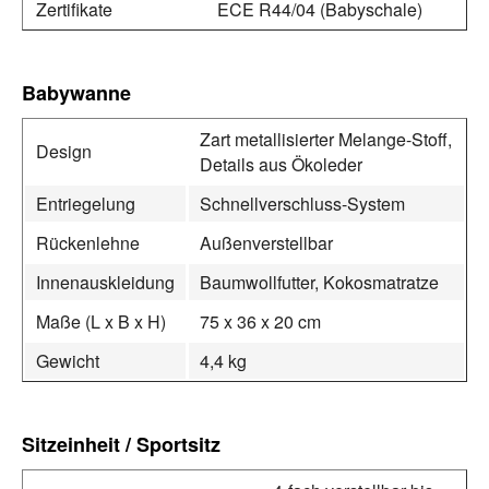
Zertifikate
ECE R44/04 (Babyschale)
Babywanne
Zart metallisierter Melange-Stoff,
Design
Details aus Ökoleder
Entriegelung
Schnellverschluss-System
Rückenlehne
Außenverstellbar
Innenauskleidung
Baumwollfutter, Kokosmatratze
Maße (L x B x H)
75 x 36 x 20 cm
Gewicht
4,4 kg
Sitzeinheit / Sportsitz