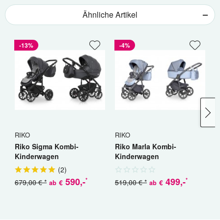
Ähnliche Artikel
-13%
-4%
RIKO
RIKO
C
Riko Sigma Kombi-
Riko Marla Kombi-
C
Kinderwagen
Kinderwagen
K
(
2
)
590
,-
499
,-
*
*
679,00 € *
519,00 € *
€
€
ab
ab
a