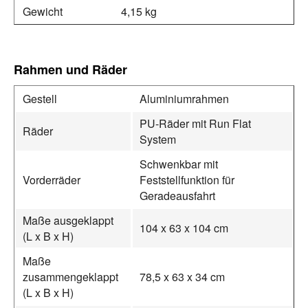
Gewicht
4,15 kg
Rahmen und Räder
Gestell
Aluminiumrahmen
PU‑Räder mit Run Flat
Räder
System
Schwenkbar mit
Vorderräder
Feststellfunktion für
Geradeausfahrt
Maße ausgeklappt
104 x 63 x 104 cm
(L x B x H)
Maße
zusammengeklappt
78,5 x 63 x 34 cm
(L x B x H)