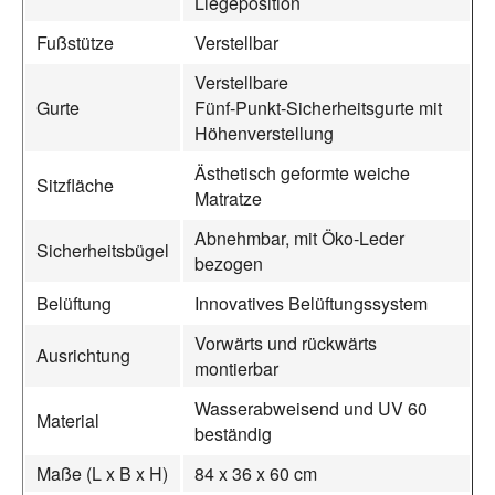
Liegeposition
Fußstütze
Verstellbar
Verstellbare
Gurte
Fünf‑Punkt‑Sicherheitsgurte mit
Höhenverstellung
Ästhetisch geformte weiche
Sitzfläche
Matratze
Abnehmbar, mit Öko‑Leder
Sicherheitsbügel
bezogen
Belüftung
Innovatives Belüftungssystem
Vorwärts und rückwärts
Ausrichtung
montierbar
Wasserabweisend und UV 60
Material
beständig
Maße (L x B x H)
84 x 36 x 60 cm