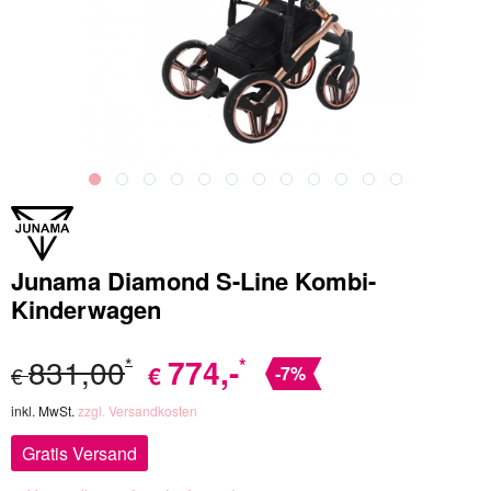
Junama Diamond S-Line Kombi-
Kinderwagen
831,00
774
,-
*
*
€
€
-7%
inkl. MwSt.
zzgl. Versandkosten
Gratis Versand