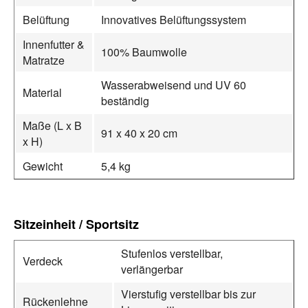
Belüftung
Innovatives Belüftungssystem
Innenfutter &
100% Baumwolle
Matratze
Wasserabweisend und UV 60
Material
beständig
Maße (L x B
91 x 40 x 20 cm
x H)
Gewicht
5,4 kg
Sitzeinheit / Sportsitz
Stufenlos verstellbar,
Verdeck
verlängerbar
Vierstufig verstellbar bis zur
Rückenlehne