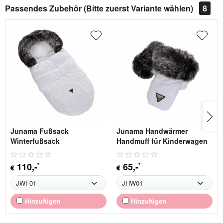
Passendes Zubehör (Bitte zuerst Variante wählen)
8
Junama Fußsack
Junama Handwärmer
Winterfußsack
Handmuff für Kinderwagen
110
,-
65
,-
*
*
€
€
Hinzufügen
Hinzufügen