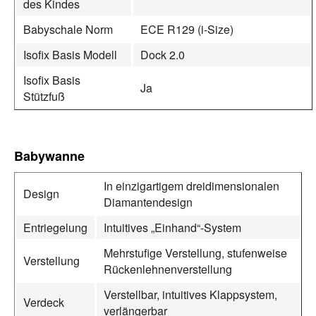
des Kindes
Babyschale Norm
ECE R129 (i‑Size)
Isofix Basis Modell
Dock 2.0
Isofix Basis
Ja
Stützfuß
Babywanne
In einzigartigem dreidimensionalen
Design
Diamantendesign
Entriegelung
Intuitives „Einhand“-System
Mehrstufige Verstellung, stufenweise
Verstellung
Rückenlehnenverstellung
Verstellbar, intuitives Klappsystem,
Verdeck
verlängerbar