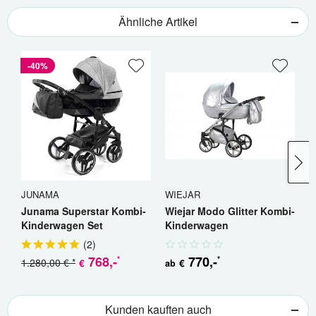
Ähnliche Artikel
-40%
JUNAMA
WIEJAR
J
Junama Superstar Kombi-
Wiejar Modo Glitter Kombi-
J
Kinderwagen Set
Kinderwagen
K
(
2
)
768
,-
770
,-
*
*
1.280,00 € *
1
€
€
ab
Kunden kauften auch