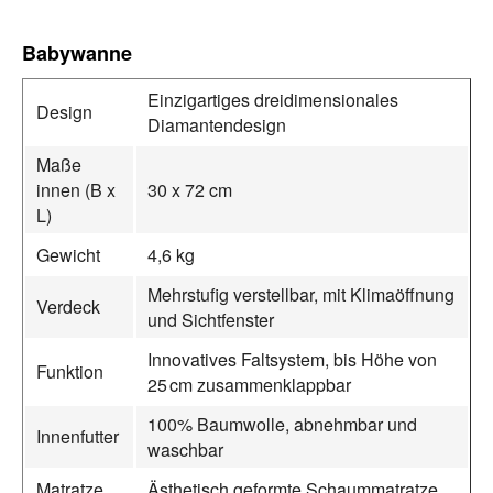
Babywanne
Einzigartiges dreidimensionales
Design
Diamantendesign
Maße
innen (B x
30 x 72 cm
L)
Gewicht
4,6 kg
Mehrstufig verstellbar, mit Klimaöffnung
Verdeck
und Sichtfenster
Innovatives Faltsystem, bis Höhe von
Funktion
25 cm zusammenklappbar
100% Baumwolle, abnehmbar und
Innenfutter
waschbar
Matratze
Ästhetisch geformte Schaummatratze