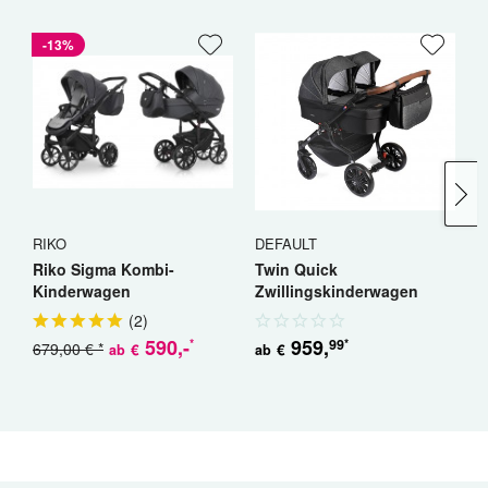
-13%
RIKO
DEFAULT
R
Riko Sigma Kombi-
Twin Quick
R
Kinderwagen
Zwillingskinderwagen
K
Geschwisterwagen
(
2
)
590
,-
959
,
99
*
*
679,00 € *
5
€
€
ab
ab