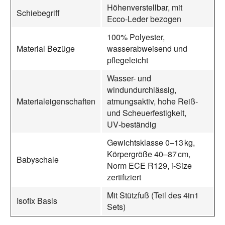
Höhenverstellbar, mit
Schiebegriff
Ecco‑Leder bezogen
100% Polyester,
Material Bezüge
wasserabweisend und
pflegeleicht
Wasser- und
windundurchlässig,
Materialeigenschaften
atmungsaktiv, hohe Reiß-
und Scheuerfestigkeit,
UV‑beständig
Gewichtsklasse 0–13 kg,
Körpergröße 40–87 cm,
Babyschale
Norm ECE R129, i‑Size
zertifiziert
Mit Stützfuß (Teil des 4in1
Isofix Basis
Sets)