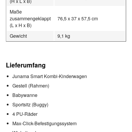
(H x L x B)
Maße
zusammengeklappt
76,5 x 37 x 57,5 cm
(L x H x B)
Gewicht
9,1 kg
Lieferumfang
Junama Smart Kombi-Kinderwagen
Gestell (Rahmen)
Babywanne
Sportsitz (Buggy)
4 PU-Räder
Max-Click-Befestigungssystem