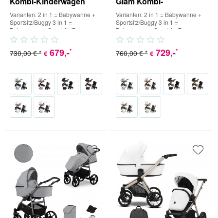
Kombi-Kinderwagen
Glam Kombi-
Kinderwagen
Varianten: 2 in 1 = Babywanne +
Varianten: 2 in 1 = Babywanne +
Sportsitz/Buggy 3 in 1 =
Sportsitz/Buggy 3 in 1 =
Babywanne + Sportsitz/Buggy +
Babywanne + Sportsitz/Buggy +
Babyschale (inkl. Adapter) 4...
Babyschale (inkl. Adapter) 4...
679
,-
729
,-
*
*
730,00 € *
760,00 € *
€
€