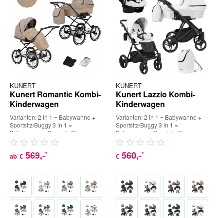
KUNERT
KUNERT
Kunert Romantic Kombi-
Kunert Lazzio Kombi-
Kinderwagen
Kinderwagen
Varianten: 2 in 1 = Babywanne +
Varianten: 2 in 1 = Babywanne +
Sportsitz/Buggy 3 in 1 =
Sportsitz/Buggy 3 in 1 =
Babywanne + Sportsitz/Buggy +
Babywanne + Sportsitz/Buggy +
Babyschale (inkl. Adapter) 4...
Babyschale (inkl. Adapter) 4...
569
,-
560
,-
*
*
ab
€
€