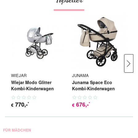
WIEJAR
JUNAMA
B
Wiejar Modo Glitter
Junama Space Eco
B
Kombi-Kinderwagen
Kombi-Kinderwagen
Gl
K
770
,-
676
,-
*
*
€
€
€
FÜR MÄDCHEN