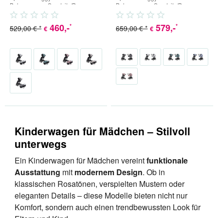
Babywanne + Sportsitz/Buggy +
Babywanne + Sportsitz/Buggy +
Babyschale (inkl. Adapter) 4...
Babyschale (inkl. Adapter) 4...
460
,-
579
,-
*
*
529,00 € *
659,00 € *
€
€
Kinderwagen für Mädchen – Stilvoll
unterwegs
Ein Kinderwagen für Mädchen vereint
funktionale
Ausstattung
mit
modernem Design
. Ob in
klassischen Rosatönen, verspielten Mustern oder
eleganten Details – diese Modelle bieten nicht nur
Komfort, sondern auch einen trendbewussten Look für