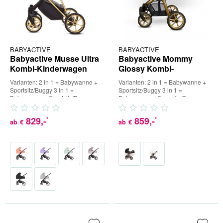
BABYACTIVE
BABYACTIVE
Babyactive Musse Ultra
Babyactive Mommy
Kombi-Kinderwagen
Glossy Kombi-
Kinderwagen
Varianten: 2 in 1 = Babywanne +
Varianten: 2 in 1 = Babywanne +
Sportsitz/Buggy 3 in 1 =
Sportsitz/Buggy 3 in 1 =
Babywanne + Sportsitz/Buggy +
Babywanne + Sportsitz/Buggy +
Babyschale (inkl. Adapter) 4...
Babyschale (inkl. Adapter) 4...
829
,-
859
,-
*
*
ab
€
ab
€