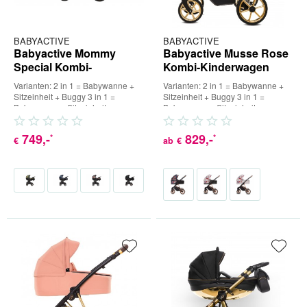
BABYACTIVE
BABYACTIVE
Babyactive Mommy
Babyactive Musse Rose
Special Kombi-
Kombi-Kinderwagen
Kinderwagen
Varianten: 2 in 1 = Babywanne +
Varianten: 2 in 1 = Babywanne +
Sitzeinheit + Buggy 3 in 1 =
Sitzeinheit + Buggy 3 in 1 =
Babywanne + Sitzeinheit +
Babywanne + Sitzeinheit +
Buggy + Babyschale (inkl....
Buggy + Babyschale (inkl....
749
,-
829
,-
*
*
€
ab
€