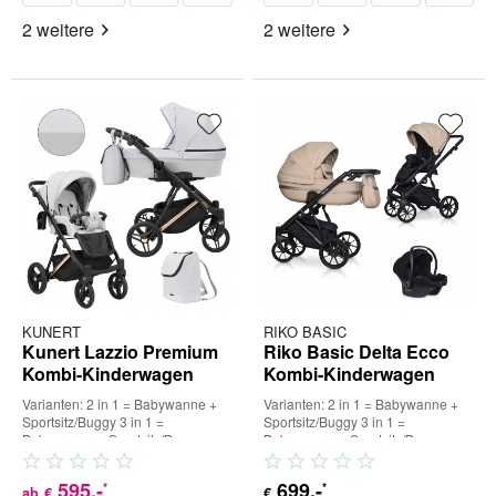
2 weitere
2 weitere
KUNERT
RIKO BASIC
Kunert Lazzio Premium
Riko Basic Delta Ecco
Kombi-Kinderwagen
Kombi-Kinderwagen
Varianten: 2 in 1 = Babywanne +
Varianten: 2 in 1 = Babywanne +
Sportsitz/Buggy 3 in 1 =
Sportsitz/Buggy 3 in 1 =
Babywanne + Sportsitz/Buggy +
Babywanne + Sportsitz/Buggy +
Babyschale (inkl. Adapter) 4...
Babyschale (inkl. Adapter) 4...
595
,-
699
,-
*
*
ab
€
€