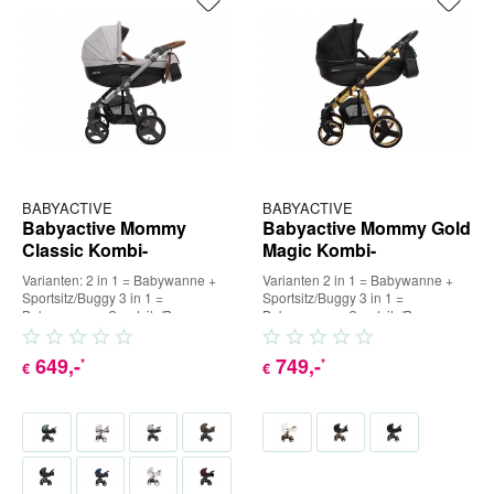
BABYACTIVE
BABYACTIVE
Babyactive Mommy
Babyactive Mommy Gold
Classic Kombi-
Magic Kombi-
Kinderwagen
Kinderwagen
Varianten: 2 in 1 = Babywanne +
Varianten 2 in 1 = Babywanne +
Sportsitz/Buggy 3 in 1 =
Sportsitz/Buggy 3 in 1 =
Babywanne + Sportsitz/Buggy +
Babywanne + Sportsitz/Buggy +
Babyschale (inkl. Adapter) 4...
Babyschale (inkl. Adapter) 4 in...
649
,-
749
,-
*
*
€
€