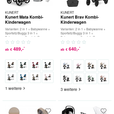
KUNERT
KUNERT
Kunert Mata Kombi-
Kunert Brav Kombi-
Kinderwagen
Kinderwagen
Varianten: 2 in 1 = Babywanne +
Varianten: 2 in 1 = Babywanne +
Sportsitz/Buggy 3 in 1 =
Sportsitz/Buggy 3 in 1 =
Babywanne + Sportsitz/Buggy +
Babywanne + Sportsitz/Buggy +
Babyschale (inkl. Adapter) 4...
Babyschale (inkl. Adapter) 4...
489
,-
640
,-
*
*
ab
€
ab
€
1 weitere
3 weitere