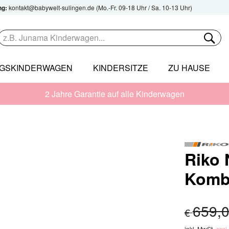
ng:
kontakt@babywelt-sulingen.de
(Mo.-Fr. 09-18 Uhr / Sa. 10-13 Uhr)
NGSKINDERWAGEN
KINDERSITZE
ZU HAUSE
2 Jahre Garantie auf alle Kinderwagen
Riko 
Komb
659,
€
inkl. MwSt.
zzgl