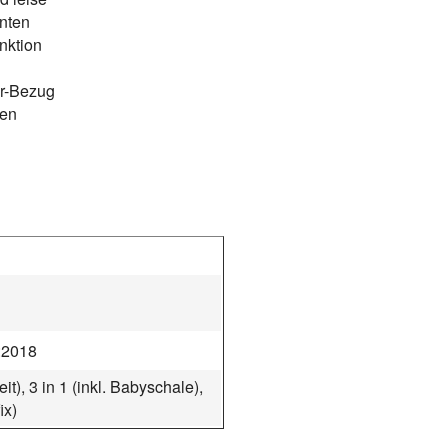
nten
nktion
er-Bezug
ben
:2018
t), 3 in 1 (inkl. Babyschale),
ix)