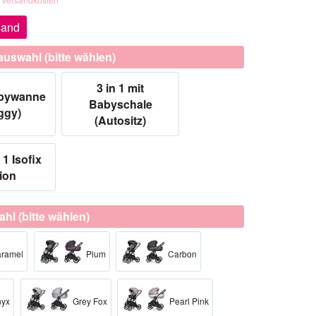
sand
auswahl (bitte wählen)
3 in 1 mit
abywanne
Babyschale
ggy)
(Autositz)
 1 Isofix
ion
hl (bitte wählen)
ramel
Plum
Carbon
nyx
Grey Fox
Pearl Pink