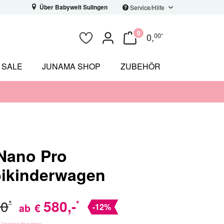
Über Babywelt Sulingen
Service/Hilfe
0
0
,
00
*
SALE
JUNAMA SHOP
ZUBEHÖR
Nano Pro
ikinderwagen
00
580
,-
*
*
€
ab
-12%
. Versandkosten