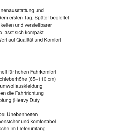
nenausstattung und
em ersten Tag. Später begleitet
hkeiten und verstellbarer
o lässt sich kompakt
Wert auf Qualität und Komfort
eit für hohen Fahrkomfort
 Schieberhöhe (65–110 cm)
aumwollauskleidung
gen die Fahrtrichtung
pfung (Heavy Duty
 bei Unebenheiten
nensicher und komfortabel
sche im Lieferumfang