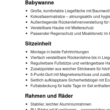
Babywanne
Große, komfortable Liegefläche mit Baumwol
Kokosfasermatratze – atmungsaktiv und hygi
Außenliegende Rückenlehnenverstellung für
Verstellbare Haube mit Wetterschutz
Passender Regenschutz und Moskitonetz im 
Sitzeinheit
Montage in beide Fahrtrichtungen
Vierfach verstellbare Rückenlehne bis in Lieg
Regulierbare Fußstütze und verlängerbare H
Zusatzpolster aus weicher Strickware für höch
5-Punkt-Gurt mit Magnetverschluss und zusätz
Seitlich aufklappbare Sicherheitsbügel mit E
Fußabdeckung für kalte Tage im Set enthalte
Rahmen und Räder
Stabiler, leichter Aluminiumrahmen
PU-Räder mit Kugellagern – pannensicher un