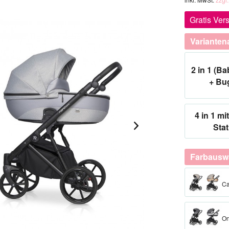
Gratis Ver
Varianten
2 in 1 (B
+ Bu
4 in 1 mit
Stat
Farbauswa
Ca
O