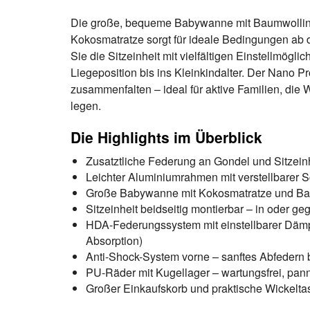
Die große, bequeme Babywanne mit Baumwollin
Kokosmatratze sorgt für ideale Bedingungen ab d
Sie die Sitzeinheit mit vielfältigen Einstellmöglic
Liegeposition bis ins Kleinkindalter. Der Nano Pr
zusammenfalten – ideal für aktive Familien, die 
legen.
Die Highlights im Überblick
Zusatztliche Federung an Gondel und Sitzeinh
Leichter Aluminiumrahmen mit verstellbarer
Große Babywanne mit Kokosmatratze und B
Sitzeinheit beidseitig montierbar – in oder ge
HDA-Federungssystem mit einstellbarer Däm
Absorption)
Anti-Shock-System vorne – sanftes Abfedern
PU-Räder mit Kugellager – wartungsfrei, pan
Großer Einkaufskorb und praktische Wickelta