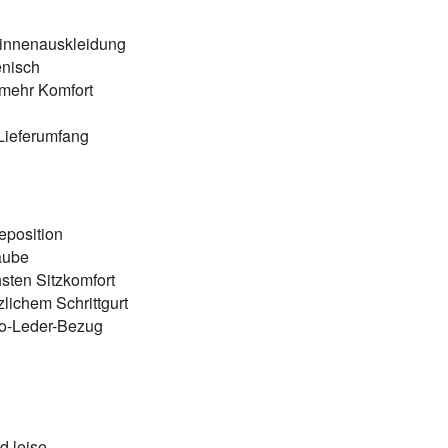
linnenauskleidung
enisch
 mehr Komfort
Lieferumfang
eposition
aube
sten Sitzkomfort
lichem Schrittgurt
co-Leder-Bezug
n
d leise