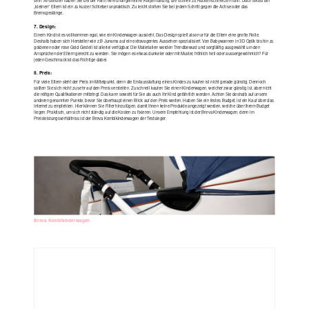
sein. Ansonsten haben Sie bei der Fahrt eine unangenehme Körperhaltung, die schnell zu Rückenschmerzen führt. Doch selbst bei
„kleinen“ Eltern ist ein zu kurzer Schieber unpraktisch. Zu leicht stoßen Sie bei jedem Schritt gegen die Achse oder das
Bremsgestänge.
7. Design:
Einem Kind ist es vollkommen egal, wie ein Kinderwagen aussieht. Das Design spielt also nur für die Eltern eine große Rolle.
Deshalb haben sich Hersteller wie z.B Junama auf ein extravagentes Aussehen spezialisiert. Von Babywannen in 3D Optik bis hin zu
goldenen oder rose Gold Gestell ist allerlei verfügbar. Die Materialien werden Trendbewust und sorgfälltig ausgewählt um den
Ansprüchen der Eltern gerecht zu werden. Sie mögen es etwas dunkeler oder mit Muster, fröhlich hell oder aussergewöhnlich? Für
jeden Geschmack ist das Richtige dabei.
8. Preis:
Für viele Eltern steht der Preis im Mittelpunkt, denn die Erstausstattung eines Kindes zu kaufen ist nicht gerade günstig. Dennoch
sollten Sie sich nicht zu sehr auf den Preis versteifen. Zu schnell kaufen Sie einen Kinderwagen, welcher zwar günstig ist, aber nicht
die nötigen Qualifikationen mitbringt. Das kann sowohl für Sie als auch Ihr Kind gefährlich werden. Achten Sie deshalb auf unsere
anderen genannten Punkte, bevor Sie überhaupt einen Blick auf den Preis werfen. Haben Sie ein festes Budget, ist ein Kauf über das
Internet zu empfehlen. Hier können Sie Filter hinzufügen, damit Ihnen keine Produkte angezeigt werden, welche über Ihrem Budget
liegen. Praktisch, um sich nicht ständig auf die Kosten zu fixieren. Unsere Empfehlung ist der Breva Kinderwagen, denn im
Preisleistungsverhältniss ist der Breva Kombikinderwagen der Testsieger.
Breva Kombikinderwagen