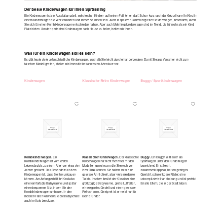
Der beste Kinderwagen für Ihren Sprössling
Ein Kinderwagen ist ein Ausstattungsteil, welches bei Kindern auf keinen Fall fehlen darf. Schon kurz nach der Geburt kann Ihr Kind in
einem Kinderwagen die Welt erkunden und immer bei Ihnen sein. Auch in späteren Jahren begleitet Sie der Wagen, besonders, wenn
Sie sich für einen Kombikinderwagen entschieden haben. Aber auch Mehrlingskinderwagen sind im Trend, die für mehr als ein Kind
Platz bieten. Um den perfekten Kinderwagen nach Hause zu holen, helfen wir Ihnen.
Was für ein Kinderwagen soll es sein?
Es gibt heute viele unterschiedliche Kinderwagen, weshalb Sie leicht durcheinandergeraten. Damit Sie aus Versehen nicht zum
falschen Modell greifen, stellen wir Ihnen die bekanntesten Arten kurz vor.
Klassische Retro Kinderwagen
Kinderwagen
Buggy / Sportkinderwagen
Kombikinderwagen:
Ein
Klassischer Kinderwagen:
Der klassische
Buggy:
Ein Buggy wird auch als
Kombikinderwagen ist vom ersten
Kinderwagen hat nicht mehr viel mit den
Sportwagen unter den Kinderwagen
Lebenstag bis zu einem Alter von etwa vier
Modellen gemeinsam, die Sie noch von
bezeichnet. Er ist leicht
Jahren gedacht. Das Besondere an dem
Ihrer Oma kennen. Sie haben zwar eine
zusammenklappbar, hat ein geringes
Kinderwagen ist, dass Sie ihn umbauen
gewisse Ähnlichkeit, aber viele moderne
Gewicht, schwenkbare Räder, eine
können. Am Anfang erhält Ihr Kind also
Twists. Insofern besitzt der Klassiker eine
unkomplizierte Handhabung und ist perfekt
eine komfortable Babywanne und später
großzügige Babywanne, große Luftreifen,
für alle Eltern, die in der Stadt leben.
einen bequemen Sitz, indem Sie den
ein elegantes Gestell und einen gewissen
Kombikinderwagen umbauen. In den
Retrocharme. Geeignet ist er meist nur für
meisten Fällen können Sie die Babyschale
kleine Kinder.
auch im Auto benutzen.