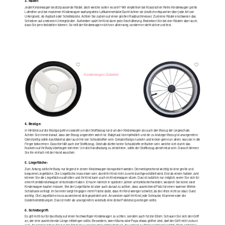
3. Räder:
Jeder Kinderwagen besitzt passende Räder, doch welche sollen es sein? Wir empfehlen bei Klassischen Retro Kinderwagen große
Luftreifen und bei modernen Kinderwagen wartungsfreie Luftkammerräder.Damit fahren sie deutlich entspannter über jede Art von
Untergrund, ob Asphalt oder Schotterpiste. Achten Sie zudem auf einen großen Raddurchmesser. Zu kleine Räder erschweren das
Schieben auf unebenen Untergründen. Außerdem spürt Ihr Kind dann jede Erschütterung. Bedenken Sie bei den Rädern aber auch,
dass Sie jene feststellen können. So rollt der Kinderwagen nicht von allein weg, sondern er steht sicher und fest.
Kinderwagen Zubehör
4. Bezüge:
In Hinblick auf die Bezüge geht es sowohl um den Stoffbezug rund um den Kinderwagen als auch den Bezug der Liegeschale.
Achten Sie immer darauf, dass der Bezug angenehm weich ist. Babyhaut ist empfindlich und ein zu kratziger Bezug ist unangenehm.
Gleichzeitig sollte das Material aber auch frei von Schadstoffen sein. Gerade Babys nuckeln und lecken gerne an allem, was sie in die
Finger bekommen. Darunter fällt auch der Stoffbezug. Deshalb dürfen keine Schadstoffe enthalten sein, welche sich durch das
Nuckeln auf Ihr Baby übertragen könnten. Um die Handhabung zu erleichtern, sollte der Stoffbezug abnehmbar sein. Danach können
Sie ihn einfach mit der Hand waschen.
5. Liegefläche:
Zum Anfang sollte Ihr Baby nur liegend in einem Kinderwagen transportiert werden. Dementsprechend wichtig ist eine große und
bequeme Liegefläche. Die Liegefläche muss eben sein, damit Ihr Kind nicht zu sehr durchgeschüttelt wird. Erst ab einem halben Jahr
können Sie die Liegefläche aufrichten und Ihr Kind kann auch im Kinderwagen sitzen. Das ist natürlich nur möglich, wenn Sie sich für
einen Kombikinderwagen entschieden haben. Er kann nämlich in späteren Jahren umfunktioniert werden, wodurch Sie keine zwei
Kinderwagen kaufen müssen. Bei der Liegefläche ist aber auch darauf zu achten, dass ausreichend Platz für einen warmen Winter-
Schlafsack vorliegt. Im Sommer sorgt hingegen mehr Fläche dafür, dass Ihr Kind weniger schwitzt, da die Hitze nicht so staut. Ganz
wichtig: Die Liegefläche muss ausreichend dick gepolstert sein. Ansonsten spürt Ihr Kind jede Schraube, Klammer oder die
Gestellverstrebungen. Das ist mehr als unangenehm, weshalb eine dicke Polsterung vorliegen sollte.
6. Schiebegriff:
Es gilt nicht nur für das Baby auf einen hochwertigen Kinderwagen zu achten, sondern auch für die Eltern. Schauen Sie sich den Griff
an, der eine ausreichende Länge mitbringen sollte. Besonders, wenn Mama oder Papa etwas größer sind, darf der Griff nicht zu kurz