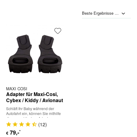
MAXI COSI
Adapter für Maxi-Cosi,
Cybex / Kiddy / Avionaut
Schläft Ihr Baby während der
Autofahrt ein, können Sie mithilfe
dieses praktischen Adapters
Babyschale und...
(
12
)
79
,-
*
€