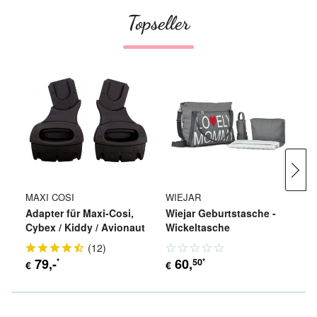
Topseller
MAXI COSI
WIEJAR
W
Adapter für Maxi-Cosi,
Wiejar Geburtstasche -
Wi
Cybex / Kiddy / Avionaut
Wickeltasche
K
(
12
)
79
,-
60
,
50
*
*
€
€
€