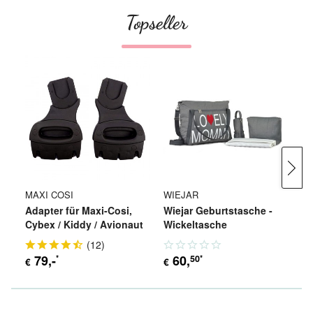
Topseller
MAXI COSI
WIEJAR
W
Adapter für Maxi-Cosi,
Wiejar Geburtstasche -
Wi
Cybex / Kiddy / Avionaut
Wickeltasche
K
(
12
)
79
,-
60
,
50
*
*
€
€
ab