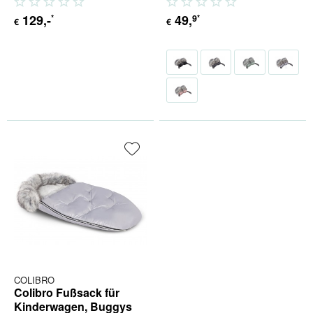
129
,-
49
,
9
*
*
€
€
COLIBRO
Colibro Fußsack für
Kinderwagen, Buggys