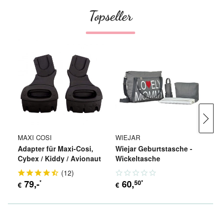
Topseller
MAXI COSI
WIEJAR
W
Adapter für Maxi-Cosi,
Wiejar Geburtstasche -
Wi
Cybex / Kiddy / Avionaut
Wickeltasche
K
(
12
)
79
,-
60
,
50
*
*
€
€
€