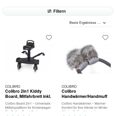
Filtern
COLIBRO
COLIBRO
Colibro 2in1 Kiddy
Colibro
Board, Mitfahrbrett inkl.
Handwärmer/Handmuff
Sitz
Colibro Board 2in1 – Universale
Colibro Handwärmer – Warmer
Mitfahrplattform für Kinderwagen
Komfort für Ihre Hände im Winter
Die Colibro Board 2in1
Mit den Colibro Handwärmern
Mitfahrplattform ist die...
bleiben Ihre Hände auch an...