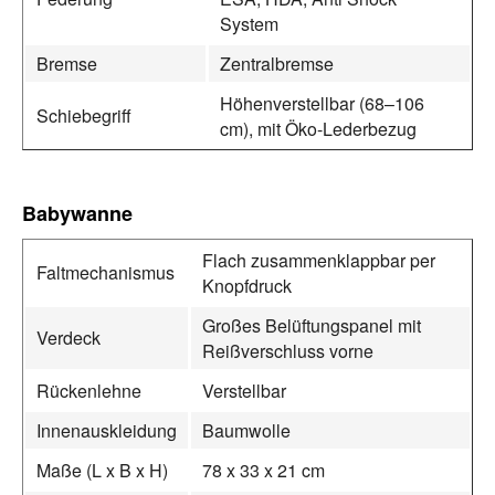
System
Bremse
Zentralbremse
Höhenverstellbar (68–106
Schiebegriff
cm), mit Öko-Lederbezug
Babywanne
Flach zusammenklappbar per
Faltmechanismus
Knopfdruck
Großes Belüftungspanel mit
Verdeck
Reißverschluss vorne
Rückenlehne
Verstellbar
Innenauskleidung
Baumwolle
Maße (L x B x H)
78 x 33 x 21 cm