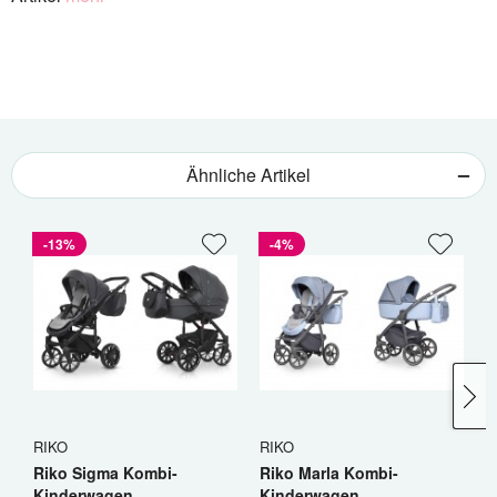
Ähnliche Artikel
-13%
-4%
RIKO
RIKO
C
Riko Sigma Kombi-
Riko Marla Kombi-
C
Kinderwagen
Kinderwagen
K