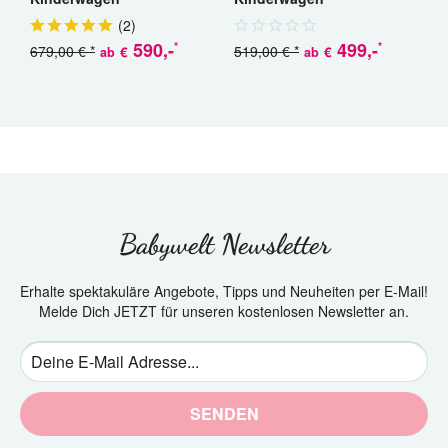
(
2
)
590
,-
499
,-
*
*
679,00 € *
519,00 € *
€
€
ab
ab
a
Babywelt Newsletter
Erhalte spektakuläre Angebote, Tipps und Neuheiten per E-Mail!
Melde Dich JETZT für unseren kostenlosen Newsletter an.
SENDEN