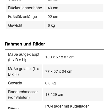
Rückenlehnenhöhe
49 cm
Fußstützenlänge
22 cm
Gewicht
6 kg
Rahmen und Räder
Maße aufgeklappt
100 x 57 x 87 cm
(L x B x H)
Maße gefaltet (L x
77 x 57 x 34 cm
B x H)
Gewicht
8,3 kg
Raddurchmesser
18 / 29 cm
(vorn/hinten)
PU-Räder mit Kugellager,
Räder