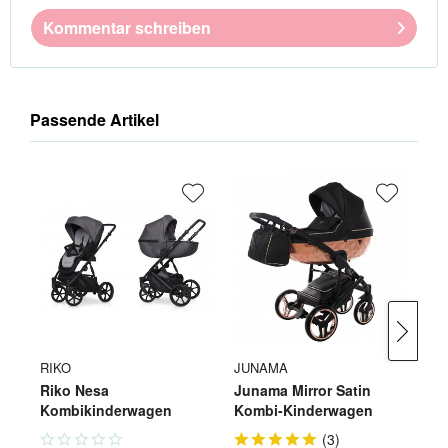
Kommentar schreiben
Passende Artikel
RIKO
JUNAMA
RI
Riko Nesa
Junama Mirror Satin
Ri
Kombikinderwagen
Kombi-Kinderwagen
Ko
(
3
)