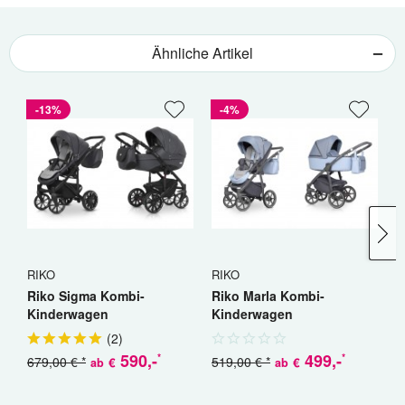
Ähnliche Artikel
-13%
-4%
RIKO
RIKO
C
Riko Sigma Kombi-
Riko Marla Kombi-
C
Kinderwagen
Kinderwagen
K
(
2
)
590
,-
499
,-
*
*
679,00 € *
519,00 € *
€
€
ab
ab
a