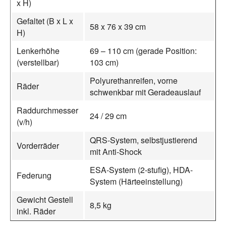
x H)
Gefaltet (B x L x
58 x 76 x 39 cm
H)
Lenkerhöhe
69 – 110 cm (gerade Position:
(verstellbar)
103 cm)
Polyurethanreifen, vorne
Räder
schwenkbar mit Geradeauslauf
Raddurchmesser
24 / 29 cm
(v/h)
QRS-System, selbstjustierend
Vorderräder
mit Anti-Shock
ESA-System (2-stufig), HDA-
Federung
System (Härteeinstellung)
Gewicht Gestell
8,5 kg
inkl. Räder