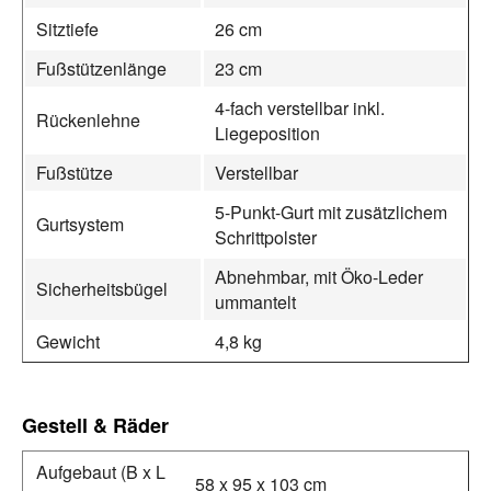
Sitztiefe
26 cm
Fußstützenlänge
23 cm
4-fach verstellbar inkl.
Rückenlehne
Liegeposition
Fußstütze
Verstellbar
5-Punkt-Gurt mit zusätzlichem
Gurtsystem
Schrittpolster
Abnehmbar, mit Öko-Leder
Sicherheitsbügel
ummantelt
Gewicht
4,8 kg
Gestell & Räder
Aufgebaut (B x L
58 x 95 x 103 cm