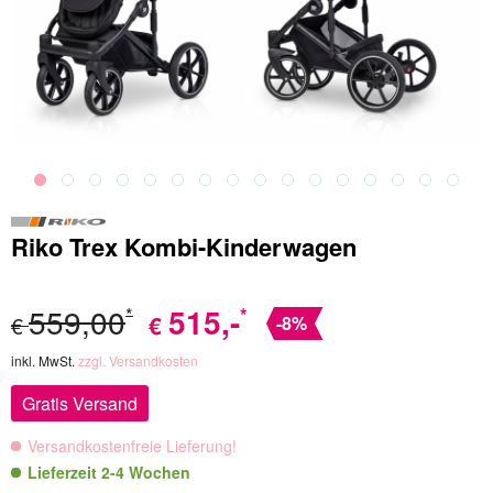
Riko Trex Kombi-Kinderwagen
559,00
515
,-
*
*
€
€
-8%
inkl. MwSt.
zzgl. Versandkosten
Gratis Versand
Versandkostenfreie Lieferung!
Lieferzeit 2-4 Wochen