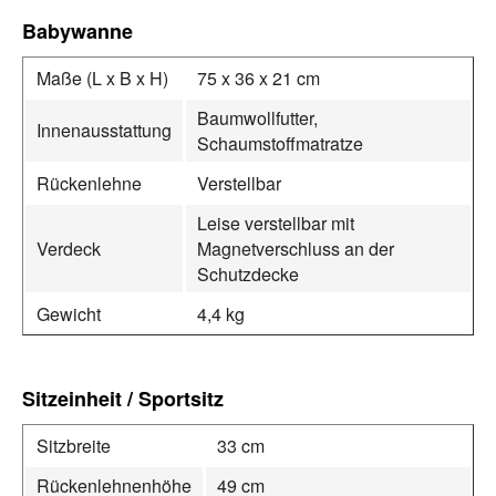
Babywanne
Maße (L x B x H)
75 x 36 x 21 cm
Baumwollfutter,
Innenausstattung
Schaumstoffmatratze
Rückenlehne
Verstellbar
Leise verstellbar mit
Verdeck
Magnetverschluss an der
Schutzdecke
Gewicht
4,4 kg
Sitzeinheit / Sportsitz
Sitzbreite
33 cm
Rückenlehnenhöhe
49 cm