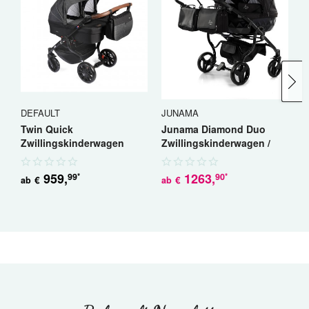
DEFAULT
JUNAMA
J
Twin Quick
Junama Diamond Duo
J
Zwillingskinderwagen
Zwillingskinderwagen /
S
Geschwisterwagen
Geschwisterwagen
G
959
,
1263
,
99
90
*
*
€
€
ab
ab
a