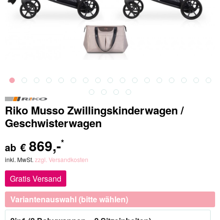
Riko Musso Zwillingskinderwagen /
Geschwisterwagen
869
,-
*
€
ab
inkl. MwSt.
zzgl. Versandkosten
Gratis Versand
Variantenauswahl (bitte wählen)