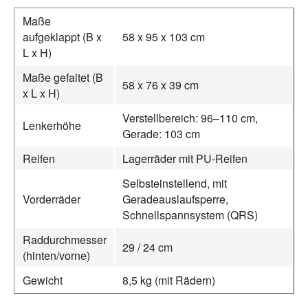
Maße
aufgeklappt (B x
58 x 95 x 103 cm
L x H)
Maße gefaltet (B
58 x 76 x 39 cm
x L x H)
Verstellbereich: 96–110 cm,
Lenkerhöhe
Gerade: 103 cm
Reifen
Lagerräder mit PU-Reifen
Selbsteinstellend, mit
Vorderräder
Geradeauslaufsperre,
Schnellspannsystem (QRS)
Raddurchmesser
29 / 24 cm
(hinten/vorne)
Gewicht
8,5 kg (mit Rädern)