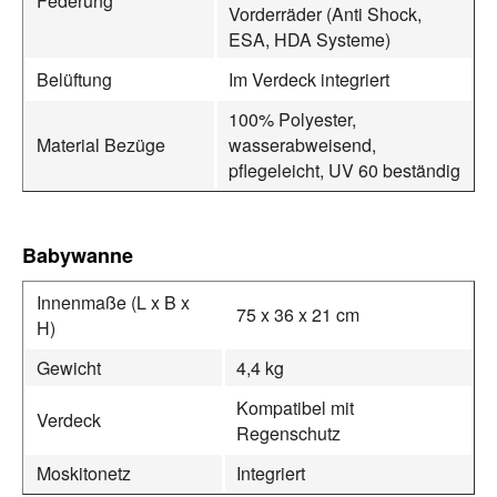
Federung
Vorderräder (Anti Shock,
ESA, HDA Systeme)
Belüftung
Im Verdeck integriert
100% Polyester,
Material Bezüge
wasserabweisend,
pflegeleicht, UV 60 beständig
Babywanne
Innenmaße (L x B x
75 x 36 x 21 cm
H)
Gewicht
4,4 kg
Kompatibel mit
Verdeck
Regenschutz
Moskitonetz
Integriert