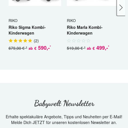
RIKO
RIKO
C
Riko Sigma Kombi-
Riko Marla Kombi-
C
Kinderwagen
Kinderwagen
K
(
2
)
590
,-
499
,-
*
*
679,00 € *
519,00 € *
€
€
ab
ab
a
Babywelt Newsletter
Erhalte spektakuläre Angebote, Tipps und Neuheiten per E-Mail!
Melde Dich JETZT für unseren kostenlosen Newsletter an.