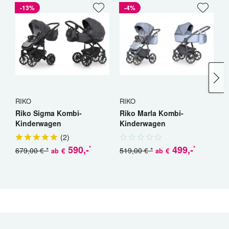
-13%
-4%
RIKO
RIKO
C
Riko Sigma Kombi-
Riko Marla Kombi-
C
Kinderwagen
Kinderwagen
K
(
2
)
590
,-
499
,-
*
*
679,00 € *
519,00 € *
€
€
ab
ab
a