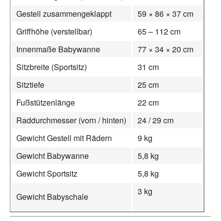
Gestell zusammengeklappt
59 × 86 × 37 cm
Griffhöhe (verstellbar)
65 – 112 cm
Innenmaße Babywanne
77 × 34 × 20 cm
Sitzbreite (Sportsitz)
31 cm
Sitztiefe
25 cm
Fußstützenlänge
22 cm
Raddurchmesser (vorn / hinten)
24 / 29 cm
Gewicht Gestell mit Rädern
9 kg
Gewicht Babywanne
5,8 kg
Gewicht Sportsitz
5,8 kg
3 kg
Gewicht Babyschale