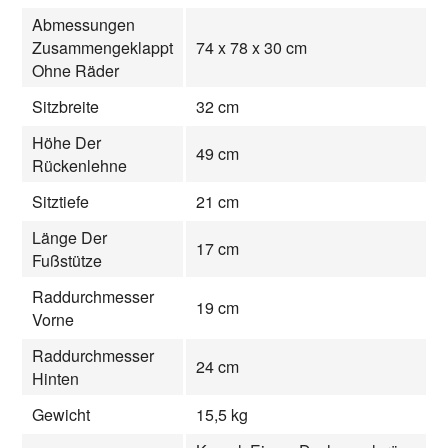
Abmessungen
Zusammengeklappt
74 x 78 x 30 cm
Ohne Räder
Sitzbreite
32 cm
Höhe Der
49 cm
Rückenlehne
Sitztiefe
21 cm
Länge Der
17 cm
Fußstütze
Raddurchmesser
19 cm
Vorne
Raddurchmesser
24 cm
Hinten
Gewicht
15,5 kg