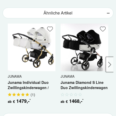
Ähnliche Artikel
JUNAMA
JUNAMA
J
Junama Individual Duo
Junama Diamond S Line
J
Zwillingskinderwagen /
Duo Zwillingskinderwagen
Z
Geschwisterkinderwagen
/...
G
(
1
)
1479
,-
1468
,-
*
*
€
€
ab
ab
a