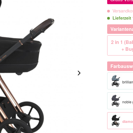
Versandkos
Lieferzei
Varianten
2 in 1 (B
+ Bu
Farbausw
brillia
noble 
diamo