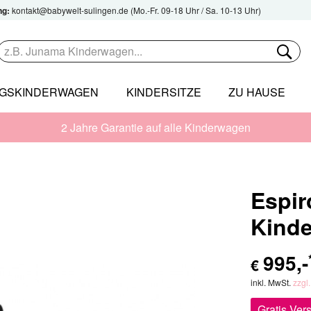
ng:
kontakt@babywelt-sulingen.de
(Mo.-Fr. 09-18 Uhr / Sa. 10-13 Uhr)
NGSKINDERWAGEN
KINDERSITZE
ZU HAUSE
2 Jahre Garantie auf alle Kinderwagen
Espir
Kind
995
,-
€
inkl. MwSt.
zzgl
Gratis Ver