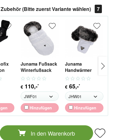
Zubehör (Bitte zuerst Variante wählen)
7
sofix
Junama Fußsack
Junama
Junama Term
ion
Winterfußsack
Handwärmer
Handwärmer
Handmuff für
Handmuff
Kinderwagen
110
,-
65
,-
55
,
66
*
*
*
€
€
€
ügen
Hinzufügen
Hinzufügen
Hinzufüge
In den
Warenkorb