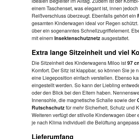
idealen Begleiter im Alltag. Zudem ist der Komb
einem Taschenset, was elegant ist, innen jedoc
Reißverschluss überzeugt. Ebenfalls gehört ein
gesamten Kinderwagen ideal vor Regen schützt.
über ein sogenanntes Schnellzugriffelement. Eb
mit einem
Insektenschutznetz
ausgestattet.
Extra lange Sitzeinheit und viel K
Die Sitzeinheit des Kinderwagens Miloo ist
97 c
Komfort. Der Sitz ist klappbar, so können Sie je 
eine Liegeposition einfach verstellen. Ebenso ka
eingestellt werden. So kann der Liebling entw
oder den Blick bei den Eltern haben. Nennenswer
Innensohle, die magnetische Schalle sowie der
Rutschschutz
für mehr Sicherheit, Schutz und K
Weiteren verfügt der stilvolle Kinderwagen über
je nach Klima individuell die Belüftung angepas
Lieferumfang