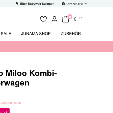
Über Babywelt Sulingen
Service/Hilfe
0
0
,
00
*
SALE
JUNAMA SHOP
ZUBEHÖR
o Miloo Kombi-
erwagen
*
. Versandkosten
sand