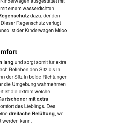
i-Kinderwagen ausgestattet mit
h mit einem wasserdichten
Regenschutz
dazu, der den
 Dieser Regenschutz verfügt
enso ist der Kinderwagen Miloo
omfort
m lang
und sorgt somit für extra
nach Belieben den Sitz bis in
nn der Sitz in beide Richtungen
eder die Umgebung wahrnehmen
t ist die extrem weiche
Gurtschoner mit extra
omfort des Lieblings. Des
 eine
dreifache Belüftung
, wo
st werden kann.