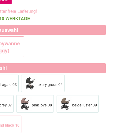
tenfreie Lieferung!
t 10 WERKTAGE
auswahl
abywanne
ggy)
ahl
nt agate 03
luxury green 04
grey 07
pink love 08
beige luster 09
nd black 10