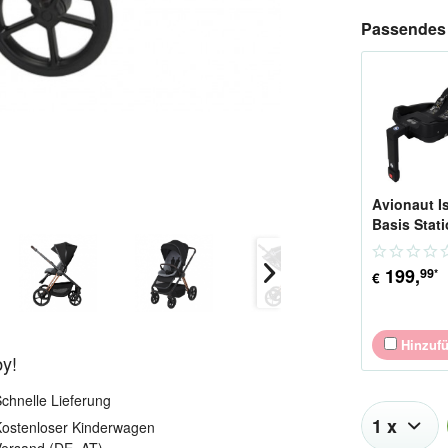
Passendes 
Avionaut I
Basis Stat
199
,
99
*
€
Hinzuf
by!
chnelle Lieferung
ostenloser Kinderwagen