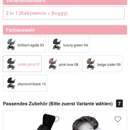
Variantenauswahl
2 in 1 (Babywanne + Buggy)
Farbauswahl
brilliant agate 03
luxury green 04
noble grey 07
pink love 08
beige luster 09
diamond black 10
Passendes Zubehör (Bitte zuerst Variante wählen)
7