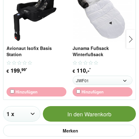
Avionaut Isofix Basis
Junama Fußsack
Station
Winterfußsack
199
,
110
,-
99
*
*
€
€
Hinzufügen
Hinzufügen
In den
Warenkorb
Merken