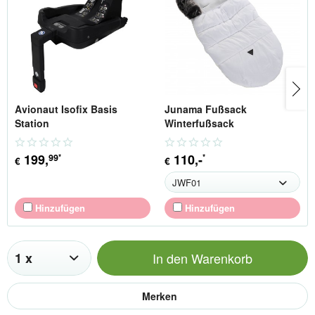
Avionaut Isofix Basis
Junama Fußsack
Station
Winterfußsack
199
,
110
,-
99
*
*
€
€
Hinzufügen
Hinzufügen
In den
Warenkorb
Merken