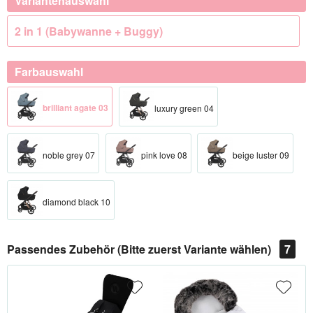
Variantenauswahl
2 in 1 (Babywanne + Buggy)
Farbauswahl
brilliant agate 03
luxury green 04
noble grey 07
pink love 08
beige luster 09
diamond black 10
Passendes Zubehör (Bitte zuerst Variante wählen)
7