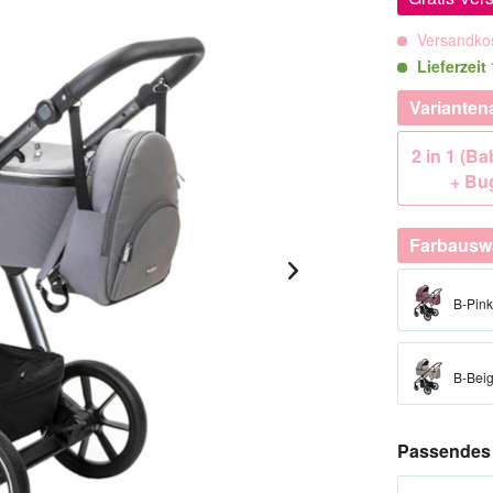
Versandkos
Lieferzei
Varianten
2 in 1 (B
+ Bu
Farbausw
B-Pink
B-Bei
Passendes 