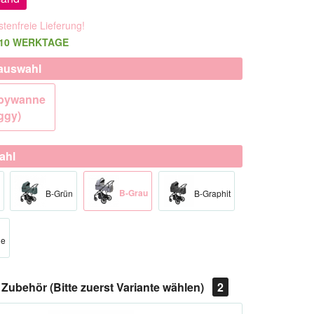
tenfreie Lieferung!
t 10 WERKTAGE
auswahl
abywanne
ggy)
ahl
B-Grau
B-Grün
B-Graphit
ge
Zubehör (Bitte zuerst Variante wählen)
2