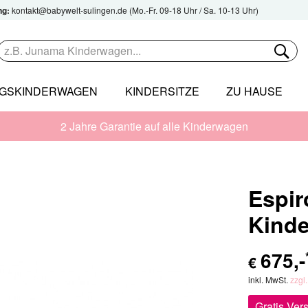
ng:
kontakt@babywelt-sulingen.de
(Mo.-Fr. 09-18 Uhr / Sa. 10-13 Uhr)
NGSKINDERWAGEN
KINDERSITZE
ZU HAUSE
2 Jahre Garantie auf alle Kinderwagen
Espir
Kind
675
,-
€
inkl. MwSt.
zzgl
Gratis Ver