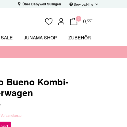
Über Babywelt Sulingen
Service/Hilfe
0
0
,
00
*
SALE
JUNAMA SHOP
ZUBEHÖR
o Bueno Kombi-
erwagen
*
. Versandkosten
sand