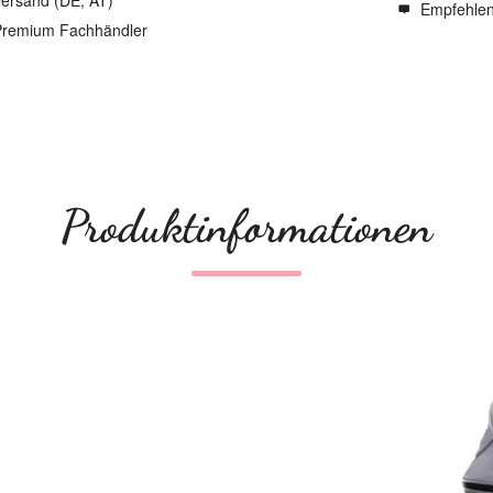
ersand (DE, AT)
Empfehle
remium Fachhändler
Produktinformationen