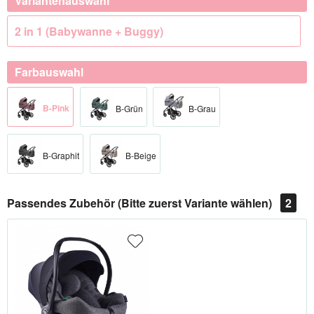
Variantenauswahl
2 in 1 (Babywanne + Buggy)
Farbauswahl
B-Pink
B-Grün
B-Grau
B-Graphit
B-Beige
Passendes Zubehör (Bitte zuerst Variante wählen)
2