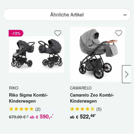
Ähnliche Artikel
-13%
RIKO
CAMARELO
B
Riko Sigma Kombi-
Camarelo Zeo Kombi-
B
Kinderwagen
Kinderwagen
K
(
2
)
(
5
)
590
,-
522
,
49
*
*
679,00 € *
€
€
ab
ab
a