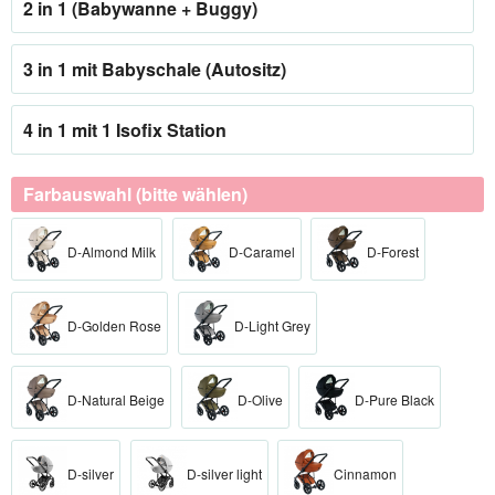
2 in 1 (Babywanne + Buggy)
3 in 1 mit Babyschale (Autositz)
4 in 1 mit 1 Isofix Station
Farbauswahl (bitte wählen)
D-Almond Milk
D-Caramel
D-Forest
D-Golden Rose
D-Light Grey
D-Natural Beige
D-Olive
D-Pure Black
D-silver
D-silver light
Cinnamon