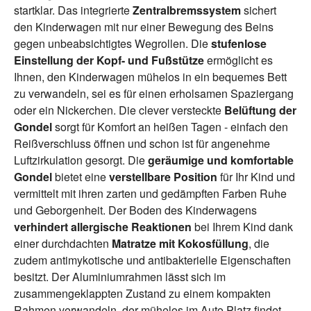
startklar. Das integrierte
Zentralbremssystem
sichert
den Kinderwagen mit nur einer Bewegung des Beins
gegen unbeabsichtigtes Wegrollen. Die
stufenlose
Einstellung der Kopf- und Fußstütze
ermöglicht es
Ihnen, den Kinderwagen mühelos in ein bequemes Bett
zu verwandeln, sei es für einen erholsamen Spaziergang
oder ein Nickerchen. Die clever versteckte
Belüftung der
Gondel
sorgt für Komfort an heißen Tagen - einfach den
Reißverschluss öffnen und schon ist für angenehme
Luftzirkulation gesorgt. Die
geräumige und komfortable
Gondel
bietet eine
verstellbare Position
für Ihr Kind und
vermittelt mit ihren zarten und gedämpften Farben Ruhe
und Geborgenheit. Der Boden des Kinderwagens
verhindert allergische Reaktionen
bei Ihrem Kind dank
einer durchdachten
Matratze mit Kokosfüllung
, die
zudem antimykotische und antibakterielle Eigenschaften
besitzt. Der Aluminiumrahmen lässt sich im
zusammengeklappten Zustand zu einem kompakten
Rahmen verwandeln, der mühelos im Auto Platz findet,