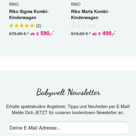
RIKO
RIKO
C
Riko Sigma Kombi-
Riko Marla Kombi-
C
Kinderwagen
Kinderwagen
K
(
2
)
590
,-
499
,-
*
*
679,00 € *
519,00 € *
€
€
ab
ab
a
Babywelt Newsletter
Erhalte spektakuläre Angebote, Tipps und Neuheiten per E-Mail!
Melde Dich JETZT für unseren kostenlosen Newsletter an.