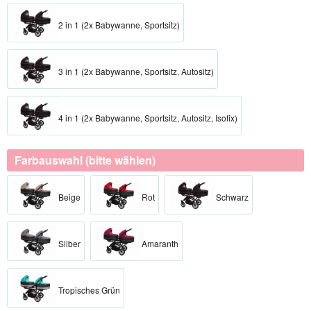
2 in 1 (2x Babywanne, Sportsitz)
3 in 1 (2x Babywanne, Sportsitz, Autositz)
4 in 1 (2x Babywanne, Sportsitz, Autositz, Isofix)
Farbauswahl (bitte wählen)
Beige
Rot
Schwarz
Silber
Amaranth
Tropisches Grün