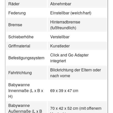
Räder
Abnehmbar
Federung
Einstellbar (weich/hart)
Hinterradbremse
Bremse
(fußfreundlich)
Schieberhöhe
Verstellbar
Griffmaterial
Kunstleder
Click and Go Adapter
Befestigungssystem
integriert
Blickrichtung der Eltern oder
Fahrtrichtung
nach vorne
Babywanne
Innenmaße (L x B x
69 x 39 x 47 cm
H)
Babywanne
70 x 42 x 52 cm (mit offenem
Außenmaße (L x B