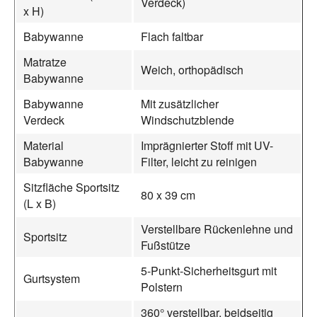
Verdeck)
x H)
Babywanne
Flach faltbar
Matratze
Weich, orthopädisch
Babywanne
Babywanne
Mit zusätzlicher
Verdeck
Windschutzblende
Material
Imprägnierter Stoff mit UV-
Babywanne
Filter, leicht zu reinigen
Sitzfläche Sportsitz
80 x 39 cm
(L x B)
Verstellbare Rückenlehne und
Sportsitz
Fußstütze
5-Punkt-Sicherheitsgurt mit
Gurtsystem
Polstern
360° verstellbar, beidseitig