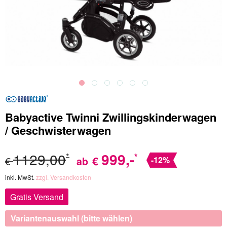
Babyactive Twinni Zwillingskinderwagen
/ Geschwisterwagen
1129,00
999
,-
*
*
€
€
ab
-12%
inkl. MwSt.
zzgl. Versandkosten
Gratis Versand
Variantenauswahl (bitte wählen)