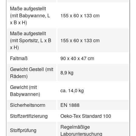
Maße aufgestellt
(mit Babywanne, L
155 x 60 x 133 cm
x B x H)
Maße aufgestellt
(mit Sportsitz, L x B
155 x 60 x 133 cm
x H)
Faltmaß
90 x 40 x 47 cm
Gewicht Gestell (mit
8,9 kg
Rädern)
Gewicht (mit
ca. 14,0 kg
Babywannen)
Sicherheitsnorm
EN 1888
Stoffzertifizierung
Oeko-Tex Standard 100
Regelmäßige
Stoffprüfung
Laboruntersuchung