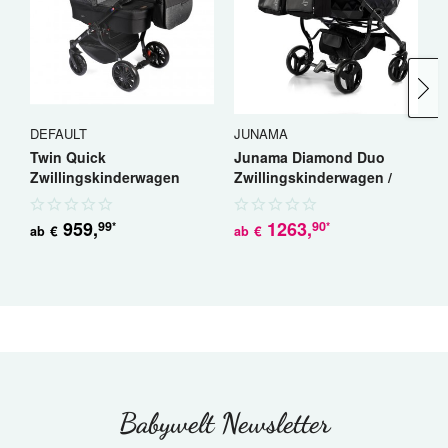
DEFAULT
JUNAMA
J
Twin Quick
Junama Diamond Duo
J
Zwillingskinderwagen
Zwillingskinderwagen /
S
Geschwisterwagen
Geschwisterwagen
G
959
,
1263
,
99
90
*
*
€
€
ab
ab
a
Babywelt Newsletter