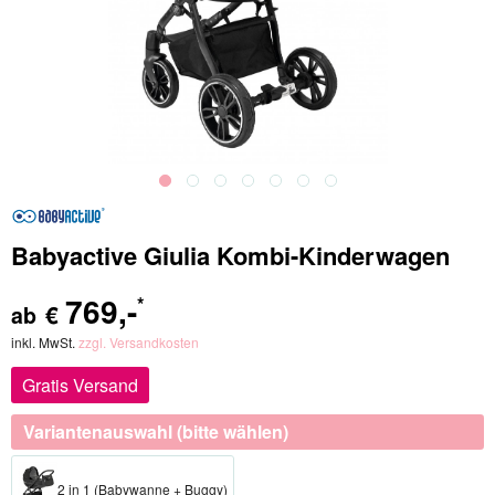
Babyactive Giulia Kombi-Kinderwagen
769
,-
*
€
ab
inkl. MwSt.
zzgl. Versandkosten
Gratis Versand
Variantenauswahl (bitte wählen)
2 in 1 (Babywanne + Buggy)