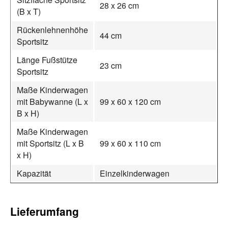
28 x 26 cm
(B x T)
Rückenlehnenhöhe
44 cm
Sportsitz
Länge Fußstütze
23 cm
Sportsitz
Maße Kinderwagen
mit Babywanne (L x
99 x 60 x 120 cm
B x H)
Maße Kinderwagen
mit Sportsitz (L x B
99 x 60 x 110 cm
x H)
Kapazität
Einzelkinderwagen
Lieferumfang