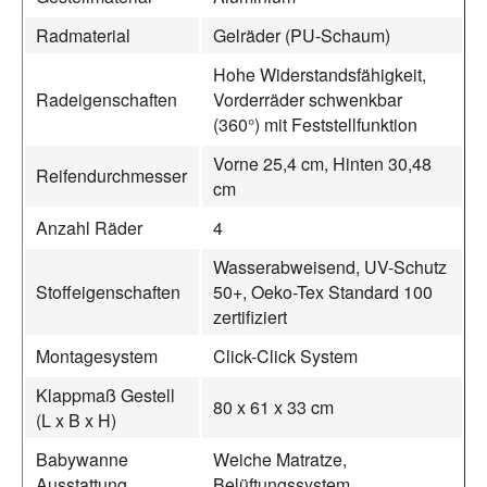
Radmaterial
Gelräder (PU-Schaum)
Hohe Widerstandsfähigkeit,
Radeigenschaften
Vorderräder schwenkbar
(360°) mit Feststellfunktion
Vorne 25,4 cm, Hinten 30,48
Reifendurchmesser
cm
Anzahl Räder
4
Wasserabweisend, UV-Schutz
Stoffeigenschaften
50+, Oeko-Tex Standard 100
zertifiziert
Montagesystem
Click-Click System
Klappmaß Gestell
80 x 61 x 33 cm
(L x B x H)
Babywanne
Weiche Matratze,
Ausstattung
Belüftungssystem