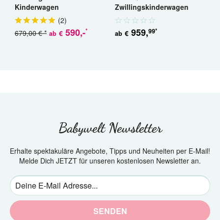
Kinderwagen
Zwillingskinderwagen
K
Geschwisterwagen
(
2
)
590
,-
959
,
99
*
*
679,00 € *
5
€
€
ab
ab
Babywelt Newsletter
Erhalte spektakuläre Angebote, Tipps und Neuheiten per E-Mail!
Melde Dich JETZT für unseren kostenlosen Newsletter an.
SENDEN