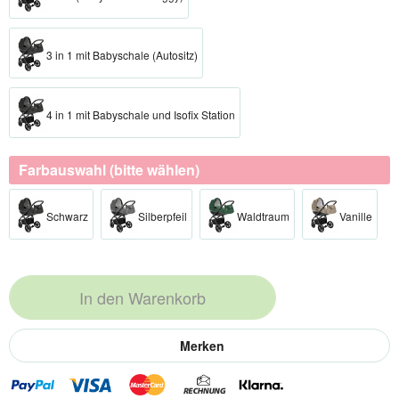
3 in 1 mit Babyschale (Autositz)
4 in 1 mit Babyschale und Isofix Station
Farbauswahl (bitte wählen)
Schwarz
Silberpfeil
Waldtraum
Vanille
In den
Warenkorb
Merken