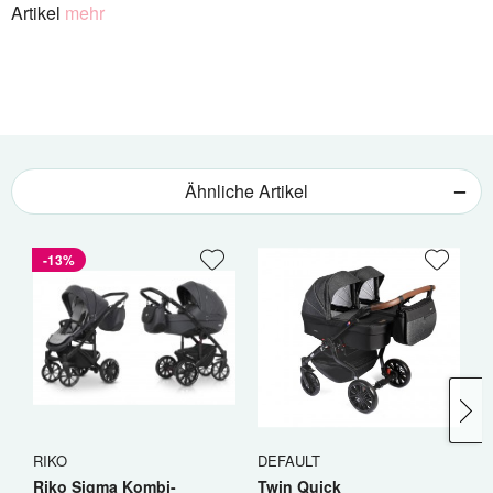
Artikel
mehr
Ähnliche Artikel
-13%
RIKO
DEFAULT
R
Riko Sigma Kombi-
Twin Quick
R