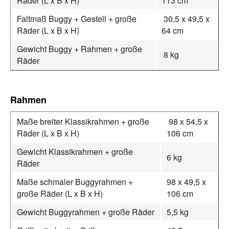
Räder (L x B x H)
113 cm
Faltmaß Buggy + Gestell + große
30,5 x 49,5 x
Räder (L x B x H)
64 cm
Gewicht Buggy + Rahmen + große
8 kg
Räder
Rahmen
Maße breiter Klassikrahmen + große
98 x 54,5 x
Räder (L x B x H)
106 cm
Gewicht Klassikrahmen + große
6 kg
Räder
Maße schmaler Buggyrahmen +
98 x 49,5 x
große Räder (L x B x H)
106 cm
Gewicht Buggyrahmen + große Räder
5,5 kg