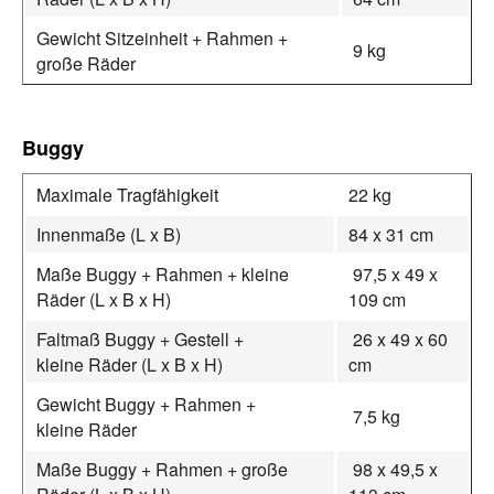
Gewicht Sitzeinheit + Rahmen +
9 kg
große Räder
Buggy
Maximale Tragfähigkeit
22 kg
Innenmaße (L x B)
84 x 31 cm
Maße Buggy + Rahmen + kleine
97,5 x 49 x
Räder (L x B x H)
109 cm
Faltmaß Buggy + Gestell +
26 x 49 x 60
kleine Räder (L x B x H)
cm
Gewicht Buggy + Rahmen +
7,5 kg
kleine Räder
Maße Buggy + Rahmen + große
98 x 49,5 x