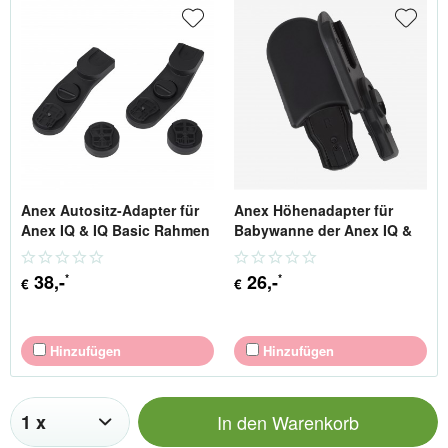
Anex Autositz-Adapter für
Anex Höhenadapter für
Anex IQ & IQ Basic Rahmen
Babywanne der Anex IQ &
IQ Basic Kinderwagen
38
,-
26
,-
*
*
€
€
Hinzufügen
Hinzufügen
In den
Warenkorb