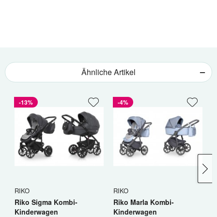
Ähnliche Artikel
-13%
-4%
RIKO
RIKO
C
Riko Sigma Kombi-
Riko Marla Kombi-
C
Kinderwagen
Kinderwagen
K