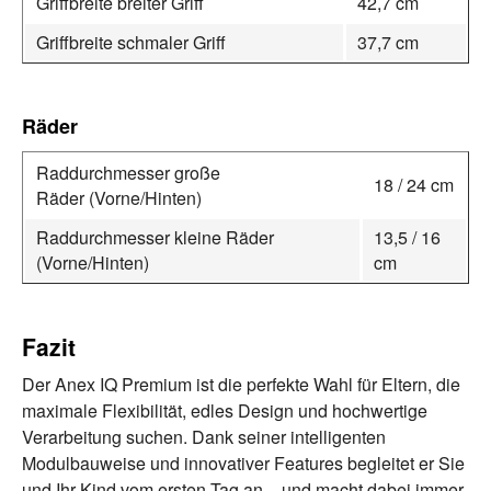
Griffbreite breiter Griff
42,7 cm
Griffbreite schmaler Griff
37,7 cm
Räder
Raddurchmesser große
18 / 24 cm
Räder (Vorne/Hinten)
Raddurchmesser kleine Räder
13,5 / 16
(Vorne/Hinten)
cm
Fazit
Der Anex IQ Premium ist die perfekte Wahl für Eltern, die
maximale Flexibilität, edles Design und hochwertige
Verarbeitung suchen. Dank seiner intelligenten
Modulbauweise und innovativer Features begleitet er Sie
und Ihr Kind vom ersten Tag an – und macht dabei immer