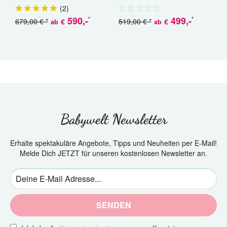
(
2
)
590
,-
499
,-
*
*
679,00 € *
519,00 € *
€
€
ab
ab
a
Babywelt Newsletter
Erhalte spektakuläre Angebote, Tipps und Neuheiten per E-Mail!
Melde Dich JETZT für unseren kostenlosen Newsletter an.
SENDEN